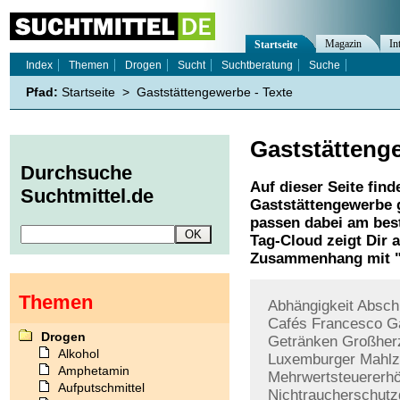
Magazin
In
Startseite
Index
Themen
Drogen
Sucht
Suchtberatung
Suche
Pfad:
Startseite
>
Gaststättengewerbe - Texte
Gaststätteng
Durchsuche
Auf dieser Seite find
Suchtmittel.de
Gaststättengewerbe
g
passen dabei am best
Tag-Cloud zeigt Dir 
Zusammenhang mit 
Themen
Abhängigkeit
Absch
Cafés
Francesco
G
Drogen
Getränken
Großher
Alkohol
Luxemburger
Mahlz
Amphetamin
Mehrwertsteuererh
Aufputschmittel
Nichtraucherschutz