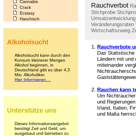
Cannabis
Rauchverbot
Ra
Crack
Stichprobe
Stichpr
Ecstasy
Umsatzentwicklung
Haschisch
Veränderungsraten
Heroin
Wirtschaftszweig
Z
Ibogain
Koffein
Alkoholsucht
Kokain
Rauchverbote u
Lachgas
Das Statistische
LSD
Alkoholsucht kann durch den
Ländern mit und 
Marihuana
Konsum kleinerer Mengen
miteinander verg
Alkohol beginnen, in
Medikamente
Deutschland gibt es über 4,3
Meskalin
Nichtrauchersch
Mio. Alkoholiker.
Metamphetamin
Gaststättengewerb
Hier Informieren ...
Methadon
Morphin
Rauchen kann t
Muskatnuss
Um Nichtraucher 
Nikotin
und Regierungen 
Opium
Irland, Italien,
Unterstütze uns
Pilze
und Malta herrsch
Poppers
Psychopharmaka
Dieses Informationsangebot
benötigt Zeit und Geld, um
Schlafmittel
ausgebaut und betrieben zu
Schmerzmittel