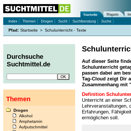
Magazin
In
Startseite
Index
Themen
Drogen
Sucht
Suchtberatung
Suche
Pfad:
Startseite
>
Schulunterricht - Texte
Schulunterric
Durchsuche
Auf dieser Seite find
Suchtmittel.de
Schulunterricht
getag
passen dabei am best
Tag-Cloud zeigt Dir 
Zusammenhang mit 
Definition Schulunter
Themen
Unterricht an einer Sc
Lehrveranstaltungen, 
Drogen
Erfahrungen, Fähigkeit
Alkohol
ermöglichen soll.
Amphetamin
Aufputschmittel