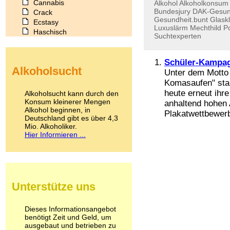
Cannabis
Alkohol
Alkoholkonsum
Bundesjury
DAK-Gesun
Crack
Gesundheit.bunt
Glaskl
Ecstasy
Luxuslärm
Mechthild
Po
Haschisch
Suchtexperten
Heroin
Ibogain
Koffein
Schüler-Kampagn
Alkoholsucht
Kokain
Unter dem Motto 
Lachgas
Komasaufen" sta
LSD
heute erneut ih
Alkoholsucht kann durch den
Marihuana
Konsum kleinerer Mengen
anhaltend hohen 
Alkohol beginnen, in
Medikamente
Plakatwettbewerb
Deutschland gibt es über 4,3
Meskalin
Mio. Alkoholiker.
Metamphetamin
Hier Informieren ...
Methadon
Morphin
Muskatnuss
Nikotin
Opium
Unterstütze uns
Pilze
Poppers
Psychopharmaka
Dieses Informationsangebot
benötigt Zeit und Geld, um
Schlafmittel
ausgebaut und betrieben zu
Schmerzmittel