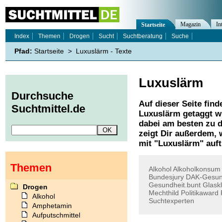
Magazin
In
Startseite
Index
Themen
Drogen
Sucht
Suchtberatung
Suche
Pfad:
Startseite
>
Luxuslärm - Texte
Luxuslärm
Durchsuche
Auf dieser Seite find
Suchtmittel.de
Luxuslärm
getaggt w
dabei am besten zu d
zeigt Dir außerdem,
mit "
Luxuslärm
" auf
Themen
Alkohol
Alkoholkonsum
Bundesjury
DAK-Gesun
Gesundheit.bunt
Glaskl
Drogen
Mechthild
Politikaward
Alkohol
Suchtexperten
Amphetamin
Aufputschmittel