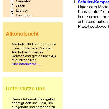
Cannabis
Schüler-Kampagn
Crack
Unter dem Motto 
Ecstasy
Komasaufen" sta
Haschisch
heute erneut ih
Heroin
anhaltend hohen 
Ibogain
Plakatwettbewerb
Koffein
Alkoholsucht
Kokain
Lachgas
LSD
Alkoholsucht kann durch den
Marihuana
Konsum kleinerer Mengen
Alkohol beginnen, in
Medikamente
Deutschland gibt es über 4,3
Meskalin
Mio. Alkoholiker.
Metamphetamin
Hier Informieren ...
Methadon
Morphin
Muskatnuss
Nikotin
Opium
Unterstütze uns
Pilze
Poppers
Psychopharmaka
Dieses Informationsangebot
benötigt Zeit und Geld, um
Schlafmittel
ausgebaut und betrieben zu
Schmerzmittel