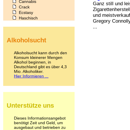
Cannabis
Ganz still und l
Crack
Zigarettenherstel
Ecstasy
und meistverkau
Haschisch
Gregory Connolly
Heroin
...
Ibogain
Koffein
Alkoholsucht
Kokain
Lachgas
LSD
Alkoholsucht kann durch den
Marihuana
Konsum kleinerer Mengen
Alkohol beginnen, in
Medikamente
Deutschland gibt es über 4,3
Meskalin
Mio. Alkoholiker.
Metamphetamin
Hier Informieren ...
Methadon
Morphin
Muskatnuss
Nikotin
Opium
Unterstütze uns
Pilze
Poppers
Psychopharmaka
Dieses Informationsangebot
benötigt Zeit und Geld, um
Schlafmittel
ausgebaut und betrieben zu
Schmerzmittel