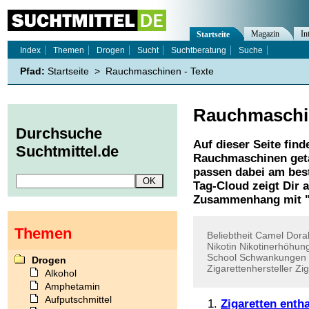
Magazin
In
Startseite
Index
Themen
Drogen
Sucht
Suchtberatung
Suche
Pfad:
Startseite
>
Rauchmaschinen - Texte
Rauchmaschi
Durchsuche
Auf dieser Seite find
Suchtmittel.de
Rauchmaschinen
get
passen dabei am best
Tag-Cloud zeigt Dir 
Zusammenhang mit 
Themen
Beliebtheit
Camel
Dora
Nikotin
Nikotinerhöhun
School
Schwankungen
Drogen
Zigarettenhersteller
Zig
Alkohol
Amphetamin
Aufputschmittel
Zigaretten enth