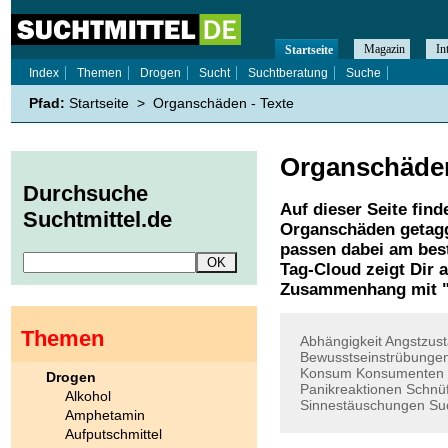
Magazin
In
Startseite
Index
Themen
Drogen
Sucht
Suchtberatung
Suche
Pfad:
Startseite
>
Organschäden - Texte
Organschäde
Durchsuche
Auf dieser Seite find
Suchtmittel.de
Organschäden
getagg
passen dabei am best
Tag-Cloud zeigt Dir 
Zusammenhang mit 
Themen
Abhängigkeit
Angstzus
Bewusstseinstrübunge
Konsum
Konsumenten
Drogen
Panikreaktionen
Schnüf
Alkohol
Sinnestäuschungen
Su
Amphetamin
Aufputschmittel