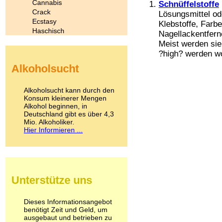
Cannabis
Schnüffelstoffe
Crack
Lösungsmittel od
Ecstasy
Klebstoffe, Farb
Haschisch
Nagellackentfern
Heroin
Meist werden sie
Ibogain
?high? werden wol
Koffein
Alkoholsucht
Kokain
Lachgas
LSD
Alkoholsucht kann durch den
Marihuana
Konsum kleinerer Mengen
Alkohol beginnen, in
Medikamente
Deutschland gibt es über 4,3
Meskalin
Mio. Alkoholiker.
Metamphetamin
Hier Informieren ...
Methadon
Morphin
Muskatnuss
Nikotin
Opium
Unterstütze uns
Pilze
Poppers
Psychopharmaka
Dieses Informationsangebot
benötigt Zeit und Geld, um
Schlafmittel
ausgebaut und betrieben zu
Schmerzmittel