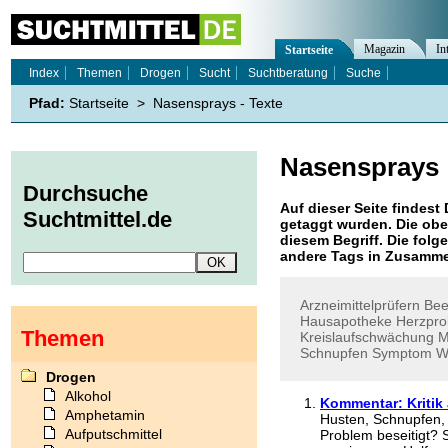
Magazin
In
Startseite
Index
Themen
Drogen
Sucht
Suchtberatung
Suche
Pfad:
Startseite
>
Nasensprays - Texte
Nasensprays
Durchsuche
Auf dieser Seite findest 
Suchtmittel.de
getaggt wurden. Die obe
diesem Begriff. Die folg
andere Tags in Zusamme
Arzneimittelprüfern
Bee
Hausapotheke
Herzpr
Themen
Kreislaufschwächung
M
Schnupfen
Symptom
W
Drogen
Alkohol
Kommentar: Kritik 
Amphetamin
Husten, Schnupfen, H
Aufputschmittel
Problem beseitigt? S