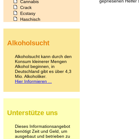
gepriesenen Helfer 
Cannabis
Crack
Ecstasy
Haschisch
Heroin
Ibogain
Koffein
Alkoholsucht
Kokain
Lachgas
LSD
Alkoholsucht kann durch den
Marihuana
Konsum kleinerer Mengen
Alkohol beginnen, in
Medikamente
Deutschland gibt es über 4,3
Meskalin
Mio. Alkoholiker.
Metamphetamin
Hier Informieren ...
Methadon
Morphin
Muskatnuss
Nikotin
Opium
Unterstütze uns
Pilze
Poppers
Psychopharmaka
Dieses Informationsangebot
benötigt Zeit und Geld, um
Schlafmittel
ausgebaut und betrieben zu
Schmerzmittel