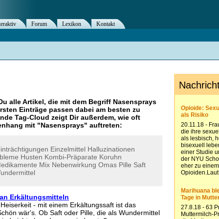
teraktiv
Forum
Lexikon
Kontakt
Du alle Artikel, die mit dem Begriff
Nasensprays
rsten Einträge passen dabei am besten zu
ende Tag-Cloud zeigt Dir außerdem, wie oft
nhang mit "
Nasensprays
" auftreten:
inträchtigungen
Einzelmittel
Halluzinationen
obleme
Husten
Kombi-Präparate
Koruhn
edikamente
Mix
Nebenwirkung
Omas
Pille
Saft
undermittel
an Erkältungsmitteln
eiserkeit - mit einem Erkältungssaft ist das
chön wär's. Ob Saft oder Pille, die als Wundermittel