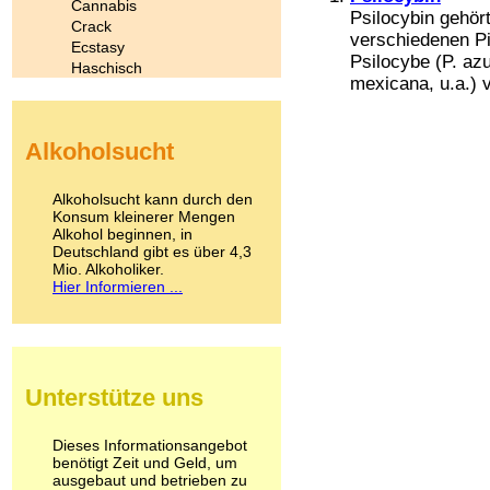
Cannabis
Psilocybin gehör
Crack
verschiedenen Pil
Ecstasy
Psilocybe (P. az
Haschisch
mexicana, u.a.) vo
Heroin
Ibogain
Koffein
Alkoholsucht
Kokain
Lachgas
LSD
Alkoholsucht kann durch den
Marihuana
Konsum kleinerer Mengen
Alkohol beginnen, in
Medikamente
Deutschland gibt es über 4,3
Meskalin
Mio. Alkoholiker.
Metamphetamin
Hier Informieren ...
Methadon
Morphin
Muskatnuss
Nikotin
Opium
Unterstütze uns
Pilze
Poppers
Psychopharmaka
Dieses Informationsangebot
benötigt Zeit und Geld, um
Schlafmittel
ausgebaut und betrieben zu
Schmerzmittel