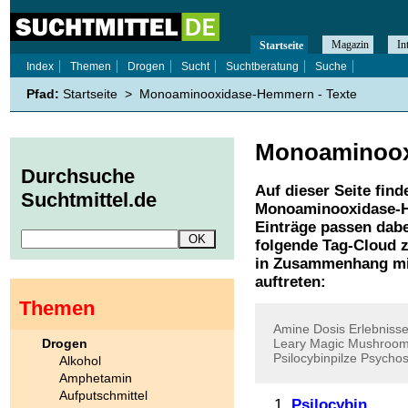
Magazin
In
Startseite
Index
Themen
Drogen
Sucht
Suchtberatung
Suche
Pfad:
Startseite
>
Monoaminooxidase-Hemmern - Texte
Monoaminoo
Durchsuche
Auf dieser Seite find
Suchtmittel.de
Monoaminooxidase-
Einträge passen dabe
folgende Tag-Cloud z
in Zusammenhang mi
auftreten:
Themen
Amine
Dosis
Erlebniss
Drogen
Leary
Magic
Mushroo
Psilocybinpilze
Psycho
Alkohol
Amphetamin
Aufputschmittel
Psilocybin