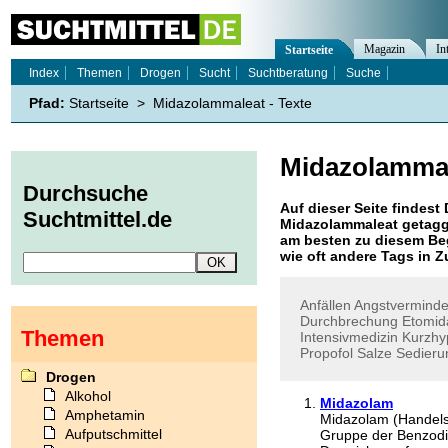
Magazin
In
Startseite
Index
Themen
Drogen
Sucht
Suchtberatung
Suche
Pfad:
Startseite
>
Midazolammaleat - Texte
Midazolamma
Durchsuche
Auf dieser Seite findest 
Suchtmittel.de
Midazolammaleat
getagg
am besten zu diesem Beg
wie oft andere Tags in
Anfällen
Angstvermind
Durchbrechung
Etomid
Themen
Intensivmedizin
Kurzhy
Propofol
Salze
Sedieru
Drogen
Alkohol
Midazolam
Amphetamin
Midazolam (Handelsn
Aufputschmittel
Gruppe der Benzodiaz