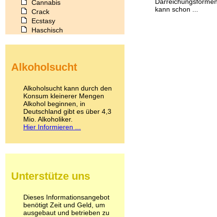
Darreichungsformen 
Cannabis
kann schon ...
Crack
Ecstasy
Haschisch
Heroin
Ibogain
Koffein
Alkoholsucht
Kokain
Lachgas
LSD
Alkoholsucht kann durch den
Marihuana
Konsum kleinerer Mengen
Alkohol beginnen, in
Medikamente
Deutschland gibt es über 4,3
Meskalin
Mio. Alkoholiker.
Metamphetamin
Hier Informieren ...
Methadon
Morphin
Muskatnuss
Nikotin
Opium
Unterstütze uns
Pilze
Poppers
Psychopharmaka
Dieses Informationsangebot
benötigt Zeit und Geld, um
Schlafmittel
ausgebaut und betrieben zu
Schmerzmittel