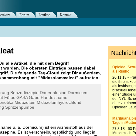
teraktiv
Forum
Lexikon
Kontakt
leat
Du alle Artikel, die mit dem Begriff
t wurden. Die obersten Einträge passen dabei
riff. Die folgende Tag-Cloud zeigt Dir außerdem,
 Zusammenhang mit "
Midazolammaleat
" auftreten:
erung
Benzodiazepin
Dauerinfusion
Dormicum
at
Fötus
GABA
Gabe
Handelsname
pnotika
Midazolam
Midazolamhydrochlorid
ng
Spritzenpumpe
ame u. a. Dormicum) ist ein Arzneistoff aus der
epine. Es ist verschreibungspflichtig und liegt in