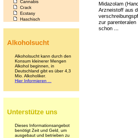
Cannabis
Midazolam (Hand
Crack
Arzneistoff aus 
Ecstasy
verschreibungspf
Haschisch
zur parenteralen
Heroin
schon ...
Ibogain
Koffein
Alkoholsucht
Kokain
Lachgas
LSD
Alkoholsucht kann durch den
Marihuana
Konsum kleinerer Mengen
Alkohol beginnen, in
Medikamente
Deutschland gibt es über 4,3
Meskalin
Mio. Alkoholiker.
Metamphetamin
Hier Informieren ...
Methadon
Morphin
Muskatnuss
Nikotin
Opium
Unterstütze uns
Pilze
Poppers
Psychopharmaka
Dieses Informationsangebot
benötigt Zeit und Geld, um
Schlafmittel
ausgebaut und betrieben zu
Schmerzmittel