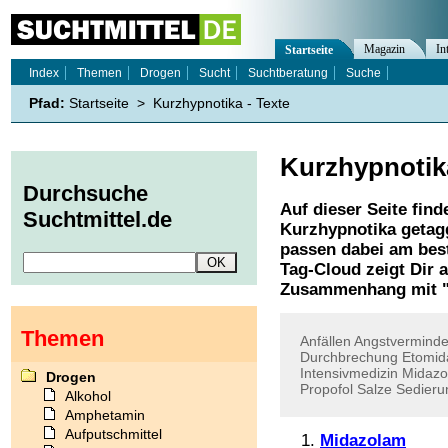
Magazin
In
Startseite
Index
Themen
Drogen
Sucht
Suchtberatung
Suche
Pfad:
Startseite
>
Kurzhypnotika - Texte
Kurzhypnotik
Durchsuche
Auf dieser Seite find
Suchtmittel.de
Kurzhypnotika
getagg
passen dabei am best
Tag-Cloud zeigt Dir 
Zusammenhang mit 
Themen
Anfällen
Angstvermind
Durchbrechung
Etomid
Intensivmedizin
Midazo
Drogen
Propofol
Salze
Sedieru
Alkohol
Amphetamin
Aufputschmittel
Midazolam