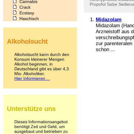
Cannabis
Propofol
Salze
Sedieru
Crack
Ecstasy
Haschisch
Midazolam
Heroin
Midazolam (Hand
Ibogain
Arzneistoff aus 
Koffein
verschreibungspf
Alkoholsucht
Kokain
zur parenteralen
Lachgas
schon ...
LSD
Alkoholsucht kann durch den
Marihuana
Konsum kleinerer Mengen
Alkohol beginnen, in
Medikamente
Deutschland gibt es über 4,3
Meskalin
Mio. Alkoholiker.
Metamphetamin
Hier Informieren ...
Methadon
Morphin
Muskatnuss
Nikotin
Opium
Unterstütze uns
Pilze
Poppers
Psychopharmaka
Dieses Informationsangebot
benötigt Zeit und Geld, um
Schlafmittel
ausgebaut und betrieben zu
Schmerzmittel