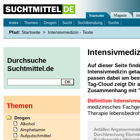
Magazin
In
Startseite
Index
Themen
Drogen
Sucht
Suchtberatung
Suche
Pfad:
Startseite
>
Intensivmedizin - Texte
Intensivmediz
Durchsuche
Auf dieser Seite find
Suchtmittel.de
Intensivmedizin
geta
passen dabei am best
Tag-Cloud zeigt Dir 
Zusammenhang mit 
Definition Intensivme
Themen
medizinisches Fachgeb
Therapie lebensbedroh
Drogen
Alkohol
Anfällen
Angstvermind
Amphetamin
Durchbrechung
Etomid
Aufputschmittel
Kurzhypnotika
Midazol