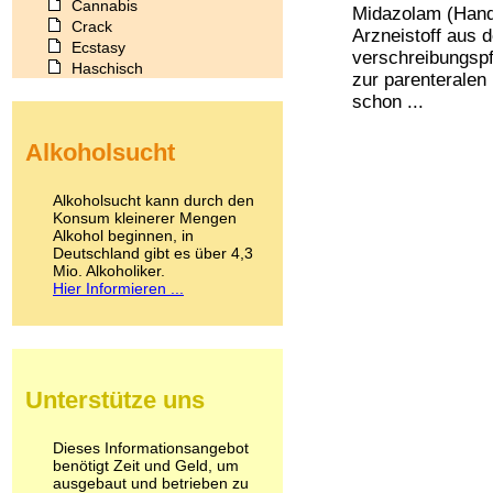
Cannabis
Midazolam (Hand
Crack
Arzneistoff aus 
Ecstasy
verschreibungspf
Haschisch
zur parenteralen
Heroin
schon ...
Ibogain
Koffein
Alkoholsucht
Kokain
Lachgas
LSD
Alkoholsucht kann durch den
Marihuana
Konsum kleinerer Mengen
Alkohol beginnen, in
Medikamente
Deutschland gibt es über 4,3
Meskalin
Mio. Alkoholiker.
Metamphetamin
Hier Informieren ...
Methadon
Morphin
Muskatnuss
Nikotin
Opium
Unterstütze uns
Pilze
Poppers
Psychopharmaka
Dieses Informationsangebot
benötigt Zeit und Geld, um
Schlafmittel
ausgebaut und betrieben zu
Schmerzmittel