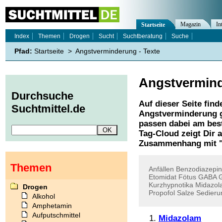
Magazin
In
Startseite
Index
Themen
Drogen
Sucht
Suchtberatung
Suche
Pfad:
Startseite
>
Angstverminderung - Texte
Angstvermin
Durchsuche
Auf dieser Seite find
Suchtmittel.de
Angstverminderung
g
passen dabei am best
Tag-Cloud zeigt Dir 
Zusammenhang mit 
Themen
Anfällen
Benzodiazepin
Etomidat
Fötus
GABA
Kurzhypnotika
Midazol
Drogen
Propofol
Salze
Sedieru
Alkohol
Amphetamin
Aufputschmittel
Midazolam