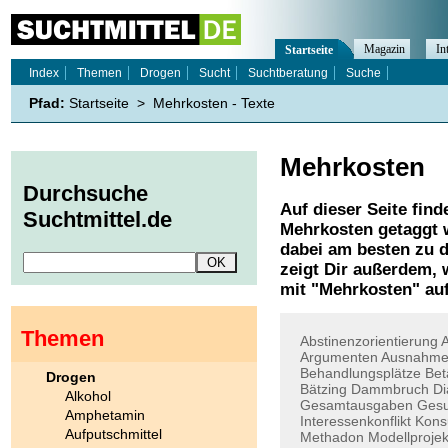
Magazin
In
Startseite
Index
Themen
Drogen
Sucht
Suchtberatung
Suche
Pfad:
Startseite
>
Mehrkosten - Texte
Mehrkosten
Durchsuche
Auf dieser Seite find
Suchtmittel.de
Mehrkosten
getaggt 
dabei am besten zu d
zeigt Dir außerdem,
mit "
Mehrkosten
" au
Themen
Abstinenzorientierung
A
Argumenten
Ausnahmee
Behandlungsplätze
Bet
Drogen
Bätzing
Dammbruch
Di
Alkohol
Gesamtausgaben
Gesu
Amphetamin
Interessenkonflikt
Kon
Aufputschmittel
Methadon
Modellprojek