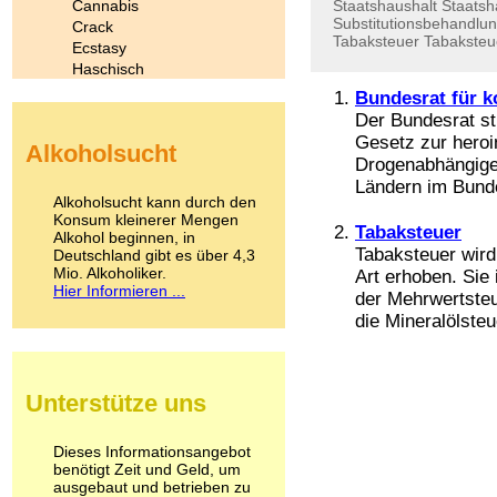
Cannabis
Staatshaushalt
Staatsh
Substitutionsbehandlu
Crack
Tabaksteuer
Tabaksteu
Ecstasy
Haschisch
Heroin
Bundesrat für k
Ibogain
Der Bundesrat st
Koffein
Gesetz zur heroi
Alkoholsucht
Kokain
Drogenabhängige.
Lachgas
Ländern im Bundes
LSD
Alkoholsucht kann durch den
Marihuana
Konsum kleinerer Mengen
Tabaksteuer
Alkohol beginnen, in
Medikamente
Tabaksteuer wird
Deutschland gibt es über 4,3
Meskalin
Mio. Alkoholiker.
Art erhoben. Sie 
Metamphetamin
Hier Informieren ...
der Mehrwertsteu
Methadon
die Mineralölsteue
Morphin
Muskatnuss
Nikotin
Opium
Unterstütze uns
Pilze
Poppers
Psychopharmaka
Dieses Informationsangebot
benötigt Zeit und Geld, um
Schlafmittel
ausgebaut und betrieben zu
Schmerzmittel