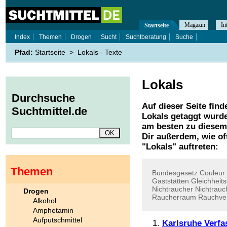
Magazin
In
Startseite
Index
Themen
Drogen
Sucht
Suchtberatung
Suche
Pfad:
Startseite
>
Lokals - Texte
Lokals
Durchsuche
Auf dieser Seite find
Suchtmittel.de
Lokals
getaggt wurde
am besten zu diesem 
Dir außerdem, wie o
"
Lokals
" auftreten:
Themen
Bundesgesetz
Couleur
Gaststätten
Gleichheit
Nichtraucher
Nichtrauc
Drogen
Raucherraum
Rauchve
Alkohol
Amphetamin
Aufputschmittel
Karlsruhe Verfa