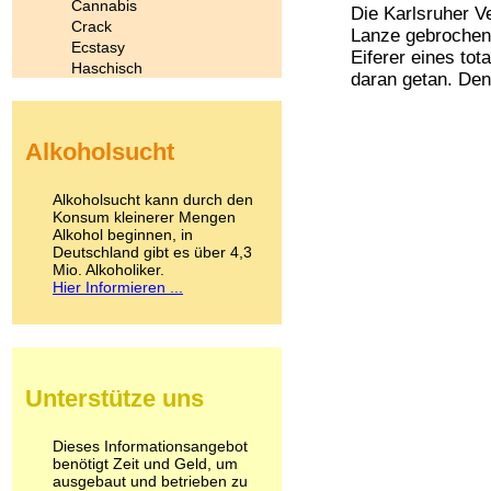
Cannabis
Die Karlsruher V
Crack
Lanze gebrochen 
Ecstasy
Eiferer eines to
Haschisch
daran getan. Denn
Heroin
Ibogain
Koffein
Alkoholsucht
Kokain
Lachgas
LSD
Alkoholsucht kann durch den
Marihuana
Konsum kleinerer Mengen
Alkohol beginnen, in
Medikamente
Deutschland gibt es über 4,3
Meskalin
Mio. Alkoholiker.
Metamphetamin
Hier Informieren ...
Methadon
Morphin
Muskatnuss
Nikotin
Opium
Unterstütze uns
Pilze
Poppers
Psychopharmaka
Dieses Informationsangebot
benötigt Zeit und Geld, um
Schlafmittel
ausgebaut und betrieben zu
Schmerzmittel