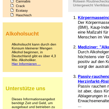
Cannabis
Rotwein
Routinechecks
Untergewicht
Viertkläss
Crack
Ecstasy
Haschisch
Körpermassein
Heroin
Der Körpermasse
Ibogain
(BMI), Kaup-Inde
Koffein
eine Maßzahl für
Alkoholsucht
Kokain
Menschen im Verh
Lachgas
LSD
Alkoholsucht kann durch den
Mediziner: "Alk
Marihuana
Konsum kleinerer Mengen
Durch Alkoholgen
Alkohol beginnen, in
Medikamente
Deutschland gibt es über 4,3
höchstens vier 
Meskalin
Mio. Alkoholiker.
Metamphetamin
positiv auf den K
Hier Informieren ...
Methadon
sorgt der austral
Morphin
Muskatnuss
Passiv-rauchen
Nikotin
Herzinfarkt-Ris
Opium
Passiv rauchen m
Unterstütze uns
Pilze
ist aber, dass Ki
Poppers
Ablagerungen in 
Psychopharmaka
Dieses Informationsangebot
Erwachsenenalter
benötigt Zeit und Geld, um
Schlafmittel
...
ausgebaut und betrieben zu
Schmerzmittel