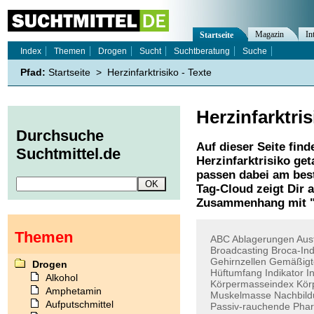
Magazin
In
Startseite
Index
Themen
Drogen
Sucht
Suchtberatung
Suche
Pfad:
Startseite
>
Herzinfarktrisiko - Texte
Herzinfarktris
Durchsuche
Auf dieser Seite find
Suchtmittel.de
Herzinfarktrisiko
geta
passen dabei am best
Tag-Cloud zeigt Dir 
Zusammenhang mit 
Themen
ABC
Ablagerungen
Aus
Broadcasting
Broca-In
Gehirnzellen
Gemäßigt
Drogen
Hüftumfang
Indikator
I
Alkohol
Körpermasseindex
Kör
Amphetamin
Muskelmasse
Nachbil
Aufputschmittel
Passiv-rauchende
Phar