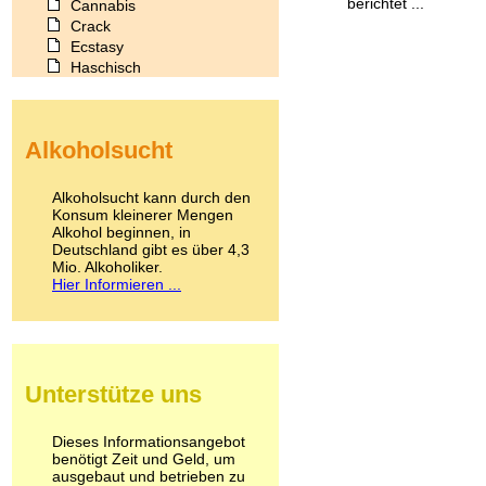
berichtet ...
Cannabis
Crack
Ecstasy
Haschisch
Heroin
Ibogain
Koffein
Alkoholsucht
Kokain
Lachgas
LSD
Alkoholsucht kann durch den
Marihuana
Konsum kleinerer Mengen
Alkohol beginnen, in
Medikamente
Deutschland gibt es über 4,3
Meskalin
Mio. Alkoholiker.
Metamphetamin
Hier Informieren ...
Methadon
Morphin
Muskatnuss
Nikotin
Opium
Unterstütze uns
Pilze
Poppers
Psychopharmaka
Dieses Informationsangebot
benötigt Zeit und Geld, um
Schlafmittel
ausgebaut und betrieben zu
Schmerzmittel