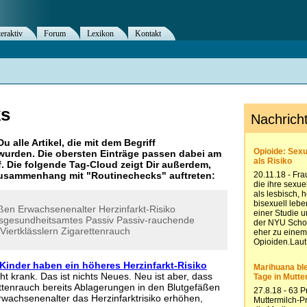
teraktiv
Forum
Lexikon
Kontakt
ks
Du alle Artikel, die mit dem Begriff
wurden. Die obersten Einträge passen dabei am
. Die folgende Tag-Cloud zeigt Dir außerdem,
 Zusammenhang mit "
Routinechecks
" auftreten:
äßen
Erwachsenenalter
Herzinfarkt-Risiko
sgesundheitsamtes
Passiv
Passiv-rauchende
Viertklässlern
Zigarettenrauch
Kinder haben ein höheres Herzinfarkt-Risiko
t krank. Das ist nichts Neues. Neu ist aber, dass
ttenrauch bereits Ablagerungen in den Blutgefäßen
Erwachsenenalter das Herzinfarktrisiko erhöhen,