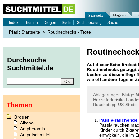
Magazin
In
Startseite
Index
Themen
Drogen
Sucht
Suchtberatung
Suche
Pfad:
Startseite
>
Routinechecks - Texte
Routinechec
Durchsuche
Auf dieser Seite findest 
Suchtmittel.de
Routinechecks
getaggt 
besten zu diesem Begriff
wie oft andere Tags in
Ablagerungen
Blutgef
Herzinfarktrisiko
Lande
Themen
Rauchstopp
US-Studie
Drogen
Passiv-rauchende 
Alkohol
Passiv rauchen mach
Amphetamin
Kinder durch Zigare
Aufputschmittel
entwickeln, die im 