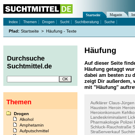
Magazin
In
Startseite
Index
Themen
Drogen
Sucht
Suchtberatung
Suche
Pfad:
Startseite
>
Häufung - Texte
Häufung
Durchsuche
Auf dieser Seite find
Suchtmittel.de
Häufung
getaggt wur
dabei am besten zu d
zeigt Dir außerdem,
mit "
Häufung
" auftre
Themen
Aufklärer
Claus-Jürgen
Haustein
Heroin
Heroi
Heroionkonsum
Kehlko
Drogen
Landeskriminalamt
Lick
Alkohol
Pharmakologie
Polizei
Amphetamin
Schluck-Rauchstraße
S
Aufputschmittel
Straßenverkauf
Sucht