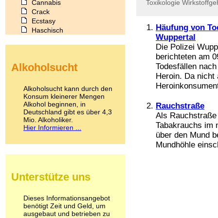
Cannabis
Toxikologie
Wirkstoffge
Crack
Ecstasy
Häufung von To
Haschisch
Wuppertal
Heroin
Die Polizei Wupp
Ibogain
berichteten am 0
Koffein
Alkoholsucht
Todesfällen nac
Kokain
Heroin. Da nich
Lachgas
Heroinkonsument
LSD
Alkoholsucht kann durch den
Marihuana
Konsum kleinerer Mengen
Alkohol beginnen, in
Medikamente
Rauchstraße
Deutschland gibt es über 4,3
Meskalin
Als Rauchstraße 
Mio. Alkoholiker.
Metamphetamin
Tabakrauchs im 
Hier Informieren ...
Methadon
über den Mund be
Morphin
Mundhöhle einschl
Muskatnuss
Nikotin
Opium
Unterstütze uns
Pilze
Poppers
Psychopharmaka
Dieses Informationsangebot
benötigt Zeit und Geld, um
Schlafmittel
ausgebaut und betrieben zu
Schmerzmittel