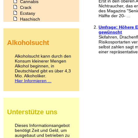
Erst in den oberen 
Cannabis
Nichtraucher, das e
Crack
des Magazins "Seni
Ecstasy
Hälfte der 20- ...
Haschisch
Heroin
Umfrage: Höhere E
Ibogain
gewünscht
Koffein
Skifahren, Drachenfl
Alkoholsucht
Risikosportarten ver
Kokain
selbst zahlen sagt 
Lachgas
einer repräsentativen
LSD
Alkoholsucht kann durch den
Marihuana
Konsum kleinerer Mengen
Alkohol beginnen, in
Medikamente
Deutschland gibt es über 4,3
Meskalin
Mio. Alkoholiker.
Metamphetamin
Hier Informieren ...
Methadon
Morphin
Muskatnuss
Nikotin
Opium
Unterstütze uns
Pilze
Poppers
Psychopharmaka
Dieses Informationsangebot
benötigt Zeit und Geld, um
Schlafmittel
ausgebaut und betrieben zu
Schmerzmittel