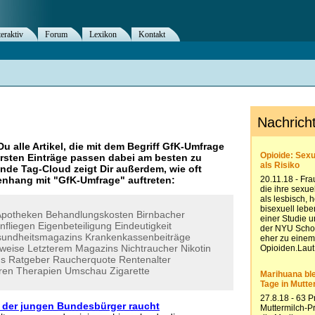
teraktiv
Forum
Lexikon
Kontakt
Du alle Artikel, die mit dem Begriff
GfK-Umfrage
rsten Einträge passen dabei am besten zu
ende Tag-Cloud zeigt Dir außerdem, wie oft
nhang mit "
GfK-Umfrage
" auftreten:
Apotheken
Behandlungskosten
Birnbacher
nfliegen
Eigenbeteiligung
Eindeutigkeit
undheitsmagazins
Krankenkassenbeiträge
weise
Letzterem
Magazins
Nichtraucher
Nikotin
s
Ratgeber
Raucherquote
Rentenalter
ren
Therapien
Umschau
Zigarette
e der jungen Bundesbürger raucht