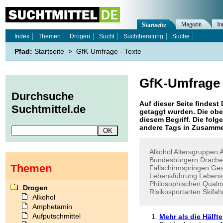
Magazin
In
Startseite
Index
Themen
Drogen
Sucht
Suchtberatung
Suche
Pfad:
Startseite
>
GfK-Umfrage - Texte
GfK-Umfrage
Durchsuche
Auf dieser Seite findest 
Suchtmittel.de
getaggt wurden. Die obe
diesem Begriff. Die folg
andere Tags in Zusamme
Alkohol
Altersgruppen
Bundesbürgern
Drache
Themen
Fallschirmspringen
Ges
Lebensführung
Lebens
Philosophischen
Qualm
Drogen
Risikosportarten
Skifah
Alkohol
Amphetamin
Aufputschmittel
Mehr als die Hälft