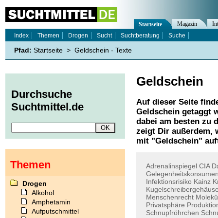
Magazin
In
Startseite
Index
Themen
Drogen
Sucht
Suchtberatung
Suche
Pfad:
Startseite
>
Geldschein - Texte
Geldschein
Durchsuche
Auf dieser Seite find
Suchtmittel.de
Geldschein
getaggt w
dabei am besten zu d
zeigt Dir außerdem,
mit "
Geldschein
" auf
Themen
Adrenalinspiegel
CIA
D
Gelegenheitskonsumen
Infektionsrisiko
Kainz
K
Drogen
Kugelschreibergehäus
Alkohol
Menschenrecht
Molekü
Amphetamin
Privatsphäre
Produktio
Aufputschmittel
Schnupfröhrchen
Schn