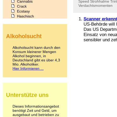
Cannabis
Speed
Strohhalme
Tri
Verdachtsmomenten
Crack
Ecstasy
Haschisch
Scanner erkenn
Heroin
US-Behörde will 
Ibogain
Das US Departme
Koffein
Einsatz von neua
Alkoholsucht
Kokain
sensibler und zeh
Lachgas
LSD
Alkoholsucht kann durch den
Marihuana
Konsum kleinerer Mengen
Alkohol beginnen, in
Medikamente
Deutschland gibt es über 4,3
Meskalin
Mio. Alkoholiker.
Metamphetamin
Hier Informieren ...
Methadon
Morphin
Muskatnuss
Nikotin
Opium
Unterstütze uns
Pilze
Poppers
Psychopharmaka
Dieses Informationsangebot
benötigt Zeit und Geld, um
Schlafmittel
ausgebaut und betrieben zu
Schmerzmittel