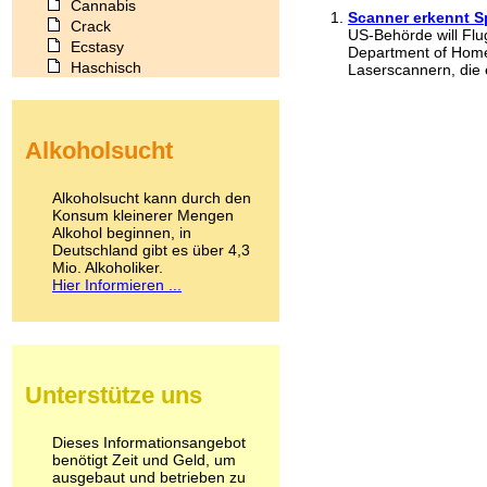
Cannabis
Scanner erkennt S
Crack
US-Behörde will Fl
Ecstasy
Department of Homel
Haschisch
Laserscannern, die e
Heroin
Ibogain
Koffein
Alkoholsucht
Kokain
Lachgas
LSD
Alkoholsucht kann durch den
Marihuana
Konsum kleinerer Mengen
Alkohol beginnen, in
Medikamente
Deutschland gibt es über 4,3
Meskalin
Mio. Alkoholiker.
Metamphetamin
Hier Informieren ...
Methadon
Morphin
Muskatnuss
Nikotin
Opium
Unterstütze uns
Pilze
Poppers
Psychopharmaka
Dieses Informationsangebot
benötigt Zeit und Geld, um
Schlafmittel
ausgebaut und betrieben zu
Schmerzmittel