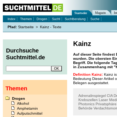
Magazin
In
Startseite
Index
Themen
Drogen
Sucht
Suchtberatung
Suche
Pfad:
Startseite
>
Kainz - Texte
Kainz
Durchsuche
Auf dieser Seite findest 
Suchtmittel.de
wurden. Die obersten Ei
Begriff. Die folgende Ta
in Zusammenhang mit "
Definition Kainz:
Kainz is
Bedeutung Dieser Artikel o
Belegen ausgestattet.
Themen
Adrenalinspiegel
CIA
D
Drogen
Krebszellen
Laser
Medi
Alkohol
Photonics
Privatsphäre
Behörde
Verdachtsmo
Amphetamin
Aufputschmittel