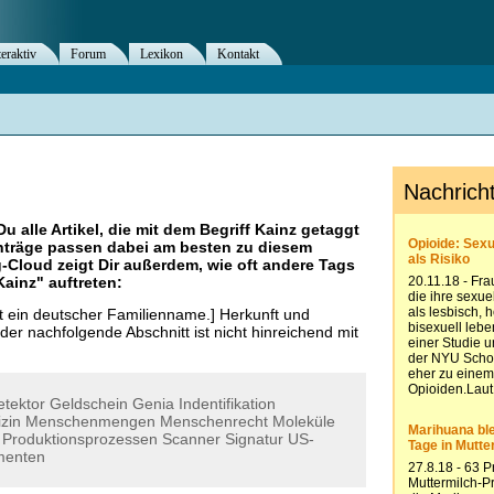
teraktiv
Forum
Lexikon
Kontakt
Du alle Artikel, die mit dem Begriff
Kainz
getaggt
nträge passen dabei am besten zu diesem
g-Cloud zeigt Dir außerdem, wie oft andere Tags
Kainz
" auftreten:
t ein deutscher Familienname.] Herkunft und
der nachfolgende Abschnitt ist nicht hinreichend mit
etektor
Geldschein
Genia
Indentifikation
zin
Menschenmengen
Menschenrecht
Moleküle
Produktionsprozessen
Scanner
Signatur
US-
menten