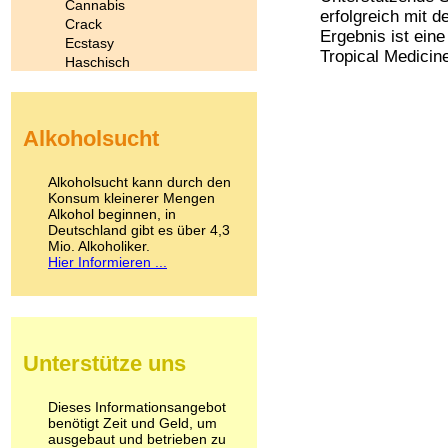
Cannabis
erfolgreich mit 
Crack
Ergebnis ist ein
Ecstasy
Tropical Medicin
Haschisch
Heroin
Ibogain
Koffein
Alkoholsucht
Kokain
Lachgas
LSD
Alkoholsucht kann durch den
Marihuana
Konsum kleinerer Mengen
Alkohol beginnen, in
Medikamente
Deutschland gibt es über 4,3
Meskalin
Mio. Alkoholiker.
Metamphetamin
Hier Informieren ...
Methadon
Morphin
Muskatnuss
Nikotin
Opium
Unterstütze uns
Pilze
Poppers
Psychopharmaka
Dieses Informationsangebot
benötigt Zeit und Geld, um
Schlafmittel
ausgebaut und betrieben zu
Schmerzmittel