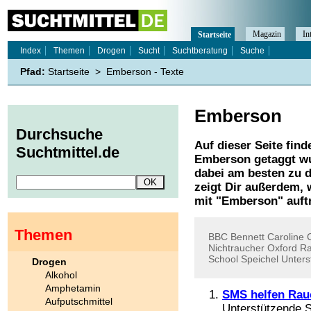
Magazin
In
Startseite
Index
Themen
Drogen
Sucht
Suchtberatung
Suche
Pfad:
Startseite
>
Emberson - Texte
Emberson
Durchsuche
Auf dieser Seite find
Suchtmittel.de
Emberson
getaggt wu
dabei am besten zu d
zeigt Dir außerdem,
mit "
Emberson
" auft
Themen
BBC
Bennett
Caroline
Nichtraucher
Oxford
R
School
Speichel
Unters
Drogen
Alkohol
Amphetamin
SMS helfen Rau
Aufputschmittel
Unterstützende 