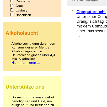
Cannabis
Crack
Ecstasy
Computersucht
Haschisch
Unter einer Com
Heroin
Drang, sich tägli
Ibogain
mit dem Computer
Koffein
einer Internetsu
Alkoholsucht
Kokain
...
Lachgas
LSD
Alkoholsucht kann durch den
Marihuana
Konsum kleinerer Mengen
Alkohol beginnen, in
Medikamente
Deutschland gibt es über 4,3
Meskalin
Mio. Alkoholiker.
Metamphetamin
Hier Informieren ...
Methadon
Morphin
Muskatnuss
Nikotin
Opium
Unterstütze uns
Pilze
Poppers
Psychopharmaka
Dieses Informationsangebot
benötigt Zeit und Geld, um
Schlafmittel
ausgebaut und betrieben zu
Schmerzmittel