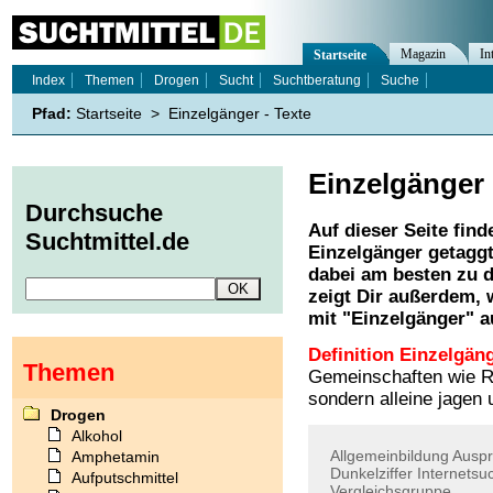
Magazin
In
Startseite
Index
Themen
Drogen
Sucht
Suchtberatung
Suche
Pfad:
Startseite
>
Einzelgänger - Texte
Einzelgänger
Durchsuche
Auf dieser Seite find
Suchtmittel.de
Einzelgänger
getaggt
dabei am besten zu d
zeigt Dir außerdem,
mit "
Einzelgänger
" a
Definition Einzelgän
Themen
Gemeinschaften wie R
sondern alleine jagen
Drogen
Alkohol
Allgemeinbildung
Ausp
Amphetamin
Dunkelziffer
Internetsu
Aufputschmittel
Vergleichsgruppe