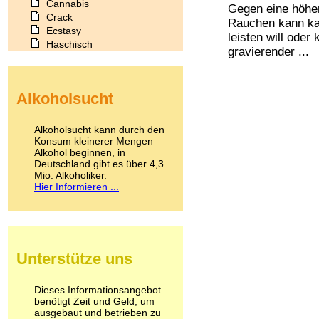
Cannabis
Gegen eine höher
Crack
Rauchen kann kau
Ecstasy
leisten will oder 
Haschisch
gravierender ...
Heroin
Ibogain
Koffein
Alkoholsucht
Kokain
Lachgas
LSD
Alkoholsucht kann durch den
Marihuana
Konsum kleinerer Mengen
Alkohol beginnen, in
Medikamente
Deutschland gibt es über 4,3
Meskalin
Mio. Alkoholiker.
Metamphetamin
Hier Informieren ...
Methadon
Morphin
Muskatnuss
Nikotin
Opium
Unterstütze uns
Pilze
Poppers
Psychopharmaka
Dieses Informationsangebot
benötigt Zeit und Geld, um
Schlafmittel
ausgebaut und betrieben zu
Schmerzmittel