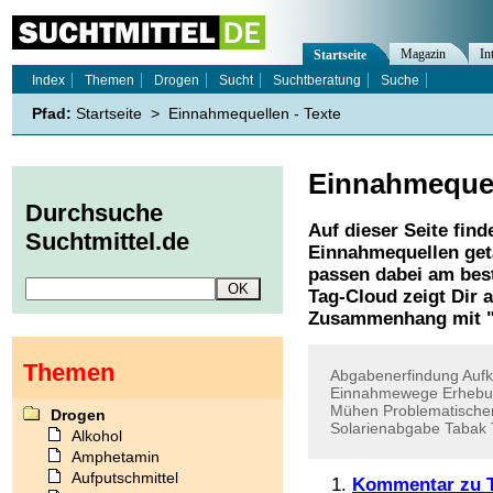
Magazin
In
Startseite
Index
Themen
Drogen
Sucht
Suchtberatung
Suche
Pfad:
Startseite
>
Einnahmequellen - Texte
Einnahmeque
Durchsuche
Auf dieser Seite find
Suchtmittel.de
Einnahmequellen
get
passen dabei am best
Tag-Cloud zeigt Dir 
Zusammenhang mit 
Themen
Abgabenerfindung
Auf
Einnahmewege
Erhebu
Mühen
Problematische
Drogen
Solarienabgabe
Tabak
Alkohol
Amphetamin
Aufputschmittel
Kommentar zu T