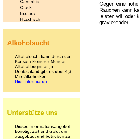
Cannabis
Gegen eine höher
Crack
Rauchen kann kau
Ecstasy
leisten will oder 
Haschisch
gravierender ...
Heroin
Ibogain
Koffein
Alkoholsucht
Kokain
Lachgas
LSD
Alkoholsucht kann durch den
Marihuana
Konsum kleinerer Mengen
Alkohol beginnen, in
Medikamente
Deutschland gibt es über 4,3
Meskalin
Mio. Alkoholiker.
Metamphetamin
Hier Informieren ...
Methadon
Morphin
Muskatnuss
Nikotin
Opium
Unterstütze uns
Pilze
Poppers
Psychopharmaka
Dieses Informationsangebot
benötigt Zeit und Geld, um
Schlafmittel
ausgebaut und betrieben zu
Schmerzmittel