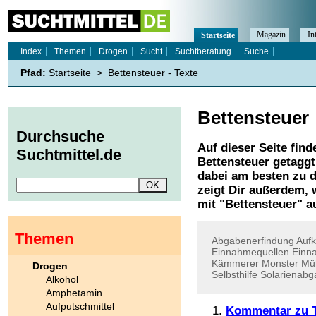
Magazin
In
Startseite
Index
Themen
Drogen
Sucht
Suchtberatung
Suche
Pfad:
Startseite
>
Bettensteuer - Texte
Bettensteuer
Durchsuche
Auf dieser Seite find
Suchtmittel.de
Bettensteuer
getaggt
dabei am besten zu d
zeigt Dir außerdem,
mit "
Bettensteuer
" a
Themen
Abgabenerfindung
Auf
Einnahmequellen
Einn
Kämmerer
Monster
Mü
Drogen
Selbsthilfe
Solarienabg
Alkohol
Amphetamin
Aufputschmittel
Kommentar zu T