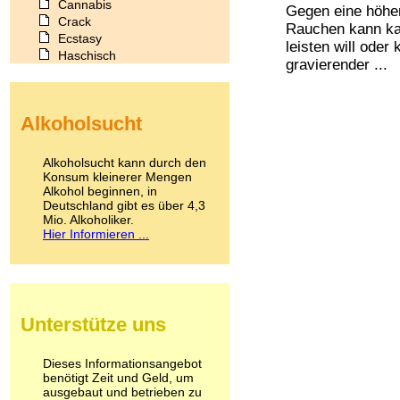
Cannabis
Gegen eine höher
Crack
Rauchen kann kau
Ecstasy
leisten will oder 
Haschisch
gravierender ...
Heroin
Ibogain
Koffein
Alkoholsucht
Kokain
Lachgas
LSD
Alkoholsucht kann durch den
Marihuana
Konsum kleinerer Mengen
Alkohol beginnen, in
Medikamente
Deutschland gibt es über 4,3
Meskalin
Mio. Alkoholiker.
Metamphetamin
Hier Informieren ...
Methadon
Morphin
Muskatnuss
Nikotin
Opium
Unterstütze uns
Pilze
Poppers
Psychopharmaka
Dieses Informationsangebot
benötigt Zeit und Geld, um
Schlafmittel
ausgebaut und betrieben zu
Schmerzmittel