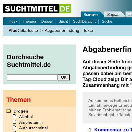
Magazin
In
Startseite
Index
Themen
Drogen
Sucht
Suchtberatung
Suche
Pfad:
Startseite
>
Abgabenerfindung - Texte
Abgabenerfi
Durchsuche
Auf dieser Seite find
Suchtmittel.de
Abgabenerfindung
ge
passen dabei am best
Tag-Cloud zeigt Dir 
Zusammenhang mit 
Themen
Aufkommens
Bettenste
Einnahmewege
Erhebu
Mühen
Problematische
Drogen
Solarienabgabe
Tabak
Alkohol
Amphetamin
Aufputschmittel
Kommentar zu T