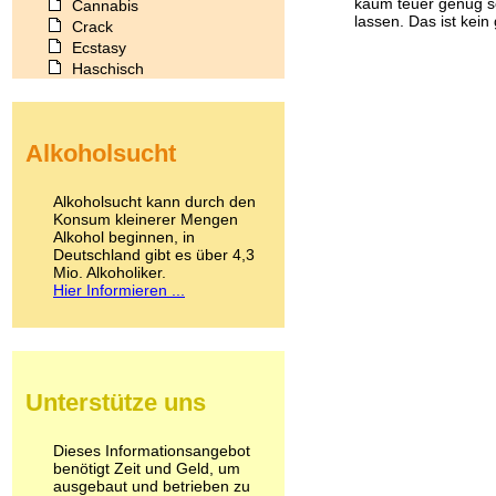
kaum teuer genug sei
Cannabis
lassen. Das ist kein 
Crack
Ecstasy
Haschisch
Heroin
Ibogain
Koffein
Alkoholsucht
Kokain
Lachgas
LSD
Alkoholsucht kann durch den
Marihuana
Konsum kleinerer Mengen
Alkohol beginnen, in
Medikamente
Deutschland gibt es über 4,3
Meskalin
Mio. Alkoholiker.
Metamphetamin
Hier Informieren ...
Methadon
Morphin
Muskatnuss
Nikotin
Opium
Unterstütze uns
Pilze
Poppers
Psychopharmaka
Dieses Informationsangebot
benötigt Zeit und Geld, um
Schlafmittel
ausgebaut und betrieben zu
Schmerzmittel