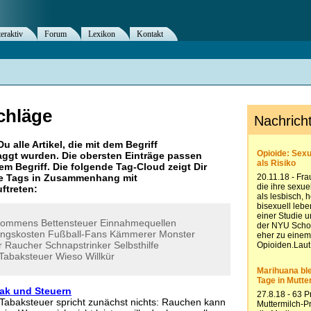
teraktiv
Forum
Lexikon
Kontakt
chläge
Du alle Artikel, die mit dem Begriff
ggt wurden. Die obersten Einträge passen
m Begriff. Die folgende Tag-Cloud zeigt Dir
re Tags in Zusammenhang mit
uftreten:
kommens
Bettensteuer
Einnahmequellen
ngskosten
Fußball-Fans
Kämmerer
Monster
r
Raucher
Schnapstrinker
Selbsthilfe
Tabaksteuer
Wieso
Willkür
ak und Steuern
Tabaksteuer spricht zunächst nichts: Rauchen kann