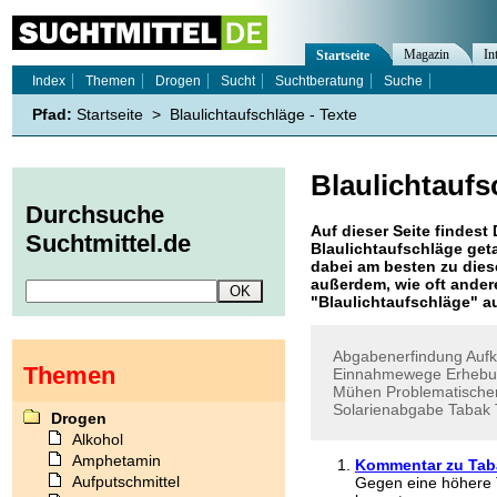
Magazin
In
Startseite
Index
Themen
Drogen
Sucht
Suchtberatung
Suche
Pfad:
Startseite
>
Blaulichtaufschläge - Texte
Blaulichtaufs
Durchsuche
Auf dieser Seite findest 
Suchtmittel.de
Blaulichtaufschläge
geta
dabei am besten zu diese
außerdem, wie oft ande
"
Blaulichtaufschläge
" a
Abgabenerfindung
Auf
Themen
Einnahmewege
Erhebu
Mühen
Problematische
Solarienabgabe
Tabak
Drogen
Alkohol
Amphetamin
Kommentar zu Tab
Aufputschmittel
Gegen eine höhere 