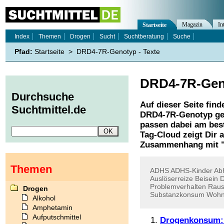
Magazin
In
Startseite
Index
Themen
Drogen
Sucht
Suchtberatung
Suche
Pfad:
Startseite
>
DRD4-7R-Genotyp - Texte
DRD4-7R-Gen
Durchsuche
Auf dieser Seite find
Suchtmittel.de
DRD4-7R-Genotyp
ge
passen dabei am best
Tag-Cloud zeigt Dir 
Zusammenhang mit 
Themen
ADHS
ADHS-Kinder
Ab
Auslöserreize
Beisein
D
Problemverhalten
Raus
Drogen
Substanzkonsum
Wohn
Alkohol
Amphetamin
Aufputschmittel
Drogenkonsum: A