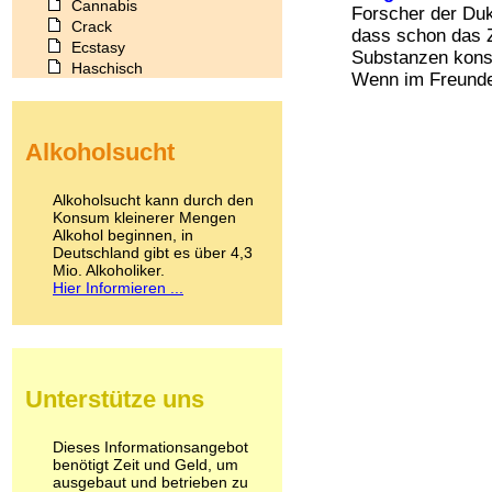
Cannabis
Forscher der Duk
Crack
dass schon das 
Ecstasy
Substanzen konsu
Haschisch
Wenn im Freundes
Heroin
Ibogain
Koffein
Alkoholsucht
Kokain
Lachgas
LSD
Alkoholsucht kann durch den
Marihuana
Konsum kleinerer Mengen
Alkohol beginnen, in
Medikamente
Deutschland gibt es über 4,3
Meskalin
Mio. Alkoholiker.
Metamphetamin
Hier Informieren ...
Methadon
Morphin
Muskatnuss
Nikotin
Opium
Unterstütze uns
Pilze
Poppers
Psychopharmaka
Dieses Informationsangebot
benötigt Zeit und Geld, um
Schlafmittel
ausgebaut und betrieben zu
Schmerzmittel