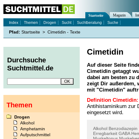
Magazin
In
Startseite
Index
Themen
Drogen
Sucht
Suchtberatung
Suche
Pfad:
Startseite
>
Cimetidin - Texte
Cimetidin
Durchsuche
Auf dieser Seite find
Suchtmittel.de
Cimetidin
getaggt wu
dabei am besten zu d
zeigt Dir außerdem,
mit "
Cimetidin
" auft
Definition Cimetidin:
Themen
Antihistaminikum zur
eingesetzt wird.
Drogen
Alkohol
Alkohol
Benzodiazepin
Amphetamin
Erregbarkeit
GABA
He
Aufputschmittel
Muskeltonus
Muskelve