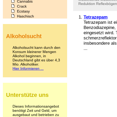
Cannabis
Reduktion
Reflexbögen
Crack
Ecstasy
Haschisch
Tetrazepam
Heroin
Tetrazepam ist e
Ibogain
Benzodiazepine, 
Koffein
eingesetzt wird.
Alkoholsucht
Kokain
schmerzreflekto
Lachgas
insbesondere als
LSD
Alkoholsucht kann durch den
...
Marihuana
Konsum kleinerer Mengen
Alkohol beginnen, in
Medikamente
Deutschland gibt es über 4,3
Meskalin
Mio. Alkoholiker.
Metamphetamin
Hier Informieren ...
Methadon
Morphin
Muskatnuss
Nikotin
Opium
Unterstütze uns
Pilze
Poppers
Psychopharmaka
Dieses Informationsangebot
benötigt Zeit und Geld, um
Schlafmittel
ausgebaut und betrieben zu
Schmerzmittel