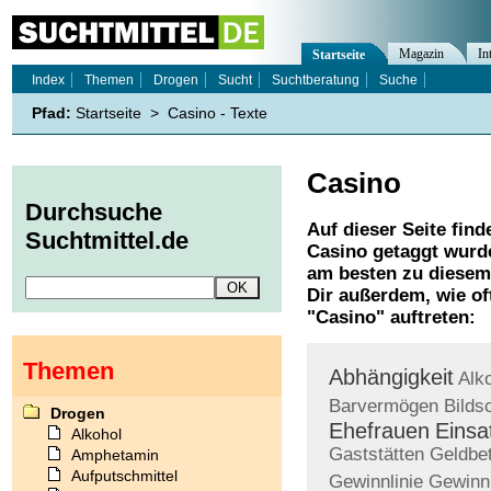
Magazin
In
Startseite
Index
Themen
Drogen
Sucht
Suchtberatung
Suche
Pfad:
Startseite
>
Casino - Texte
Casino
Durchsuche
Auf dieser Seite find
Suchtmittel.de
Casino
getaggt wurde
am besten zu diesem 
Dir außerdem, wie o
"
Casino
" auftreten:
Themen
Abhängigkeit
Alk
Barvermögen
Bilds
Drogen
Ehefrauen
Einsa
Alkohol
Gaststätten
Geldbe
Amphetamin
Aufputschmittel
Gewinnlinie
Gewinn