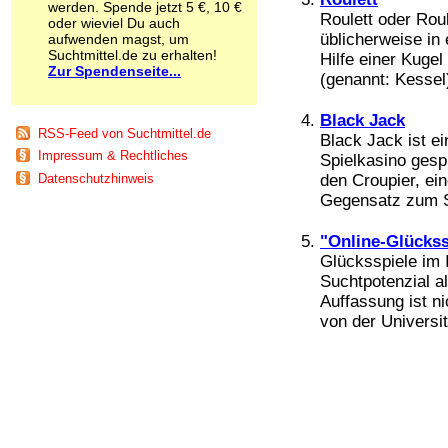
werden. Spende jetzt 5 €, 10 €
Schnüffelstoffe
Roulett oder Roul
oder wieviel Du auch
Spice
üblicherweise in
aufwenden magst, um
Sucht / Süchte
Suchtmittel.de zu erhalten!
Hilfe einer Kugel
Zur Spendenseite...
Alkoholsucht
(genannt: Kessel)
Arbeitssucht
Co-Abhängigkeit
Black Jack
Computersucht
RSS-Feed von Suchtmittel.de
Black Jack ist e
Ess-Brechsucht
Impressum & Rechtliches
Spielkasino gespi
Essstörungen
den Croupier, ein
Datenschutzhinweis
Fernsehsucht
Gegensatz zum Sp
Fresssucht
Internetsucht
"Online-Glückss
Kaufsucht
Glücksspiele im 
Koffeinsucht
Magersucht
Suchtpotenzial a
Mediensucht
Auffassung ist n
Medikamentensucht
von der Universit
Nikotinsucht
Pornografiesucht
Sammelsucht
Sexsucht
Spielsucht
Medien