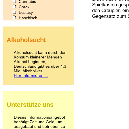
Cannabis
Spielkasino gespi
Crack
den Croupier, ein
Ecstasy
Gegensatz zum Sp
Haschisch
Heroin
Ibogain
Koffein
Alkoholsucht
Kokain
Lachgas
LSD
Alkoholsucht kann durch den
Marihuana
Konsum kleinerer Mengen
Alkohol beginnen, in
Medikamente
Deutschland gibt es über 4,3
Meskalin
Mio. Alkoholiker.
Metamphetamin
Hier Informieren ...
Methadon
Morphin
Muskatnuss
Nikotin
Opium
Unterstütze uns
Pilze
Poppers
Psychopharmaka
Dieses Informationsangebot
benötigt Zeit und Geld, um
Schlafmittel
ausgebaut und betrieben zu
Schmerzmittel