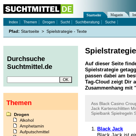
Magazin
In
Startseite
Index
Themen
Drogen
Sucht
Suchtberatung
Suche
Pfad:
Startseite
>
Spielstrategie - Texte
Spielstrategie
Durchsuche
Auf dieser Seite find
Suchtmittel.de
Spielstrategie
getagg
passen dabei am best
Tag-Cloud zeigt Dir 
Zusammenhang mit 
Themen
Ass
Black
Casino
Croup
Jack
Kartenschlitten
Mi
Spielbank
Spielregeln
S
Drogen
Alkohol
Amphetamin
Black Jack
Aufputschmittel
Black Jack ist e