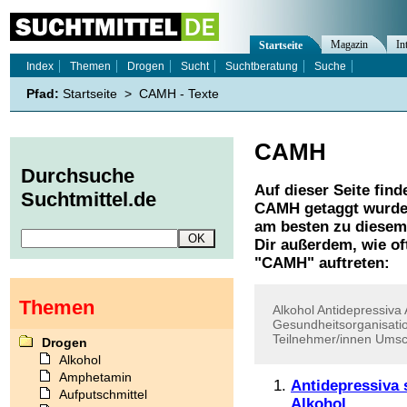
Magazin
In
Startseite
Index
Themen
Drogen
Sucht
Suchtberatung
Suche
Pfad:
Startseite
>
CAMH - Texte
CAMH
Durchsuche
Auf dieser Seite find
Suchtmittel.de
CAMH
getaggt wurden
am besten zu diesem 
Dir außerdem, wie o
"
CAMH
" auftreten:
Themen
Alkohol
Antidepressiva
Gesundheitsorganisati
Teilnehmer/innen
Umsc
Drogen
Alkohol
Amphetamin
Antidepressiva 
Aufputschmittel
Alkohol