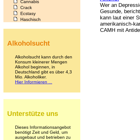
Cannabis
Wer an Depression
Crack
Gesunde, berich
Ecstasy
kann laut einer 
Haschisch
amerikanisch-ka
Heroin
CAMH mit Antidep
Ibogain
Koffein
Alkoholsucht
Kokain
Lachgas
LSD
Alkoholsucht kann durch den
Marihuana
Konsum kleinerer Mengen
Alkohol beginnen, in
Medikamente
Deutschland gibt es über 4,3
Meskalin
Mio. Alkoholiker.
Metamphetamin
Hier Informieren ...
Methadon
Morphin
Muskatnuss
Nikotin
Opium
Unterstütze uns
Pilze
Poppers
Psychopharmaka
Dieses Informationsangebot
benötigt Zeit und Geld, um
Schlafmittel
ausgebaut und betrieben zu
Schmerzmittel