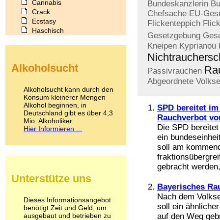
Cannabis
Bundeskanzlerin
Bu
Crack
Chefsache
EU-Gesu
Ecstasy
Flickenteppich
Flic
Haschisch
Gesetzgebung
Gesu
Heroin
Kneipen
Kyprianou
Ibogain
Nichtrauchersc
Koffein
Alkoholsucht
Kokain
Ra
Passivrauchen
Lachgas
Abgeordnete
Volkse
LSD
Alkoholsucht kann durch den
Marihuana
Konsum kleinerer Mengen
Alkohol beginnen, in
Medikamente
SPD bereitet im
Deutschland gibt es über 4,3
Meskalin
Rauchverbot vo
Mio. Alkoholiker.
Metamphetamin
Die SPD bereitet
Hier Informieren ...
Methadon
ein bundeseinhei
Morphin
soll am kommende
Muskatnuss
fraktionsübergre
Nikotin
gebracht werden, 
Opium
Unterstütze uns
Pilze
Bayerisches Rau
Poppers
Nach dem Volksen
Psychopharmaka
Dieses Informationsangebot
soll ein ähnlich
benötigt Zeit und Geld, um
Schlafmittel
ausgebaut und betrieben zu
auf den Weg geb
Schmerzmittel