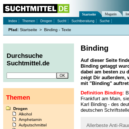
Magazin
In
Startseite
Index
Themen
Drogen
Sucht
Suchtberatung
Suche
Pfad:
Startseite
>
Binding - Texte
Binding
Durchsuche
Auf dieser Seite find
Suchtmittel.de
Binding
getaggt wurd
dabei am besten zu d
zeigt Dir außerdem,
mit "
Binding
" auftre
Definition Binding:
Bi
Themen
Frankfurt am Main, sie
Karl Binding - des deu
Drogen
deutschen Schriftstell
Alkohol
Amphetamin
Aufputschmittel
Allerbeste
Anti-Rau