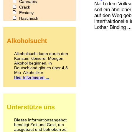
Cannabis
Nach dem Volksen
Crack
soll ein ähnlich
Ecstasy
auf den Weg geb
Haschisch
interfraktionelle
Heroin
Lothar Binding ...
Ibogain
Koffein
Alkoholsucht
Kokain
Lachgas
LSD
Alkoholsucht kann durch den
Marihuana
Konsum kleinerer Mengen
Alkohol beginnen, in
Medikamente
Deutschland gibt es über 4,3
Meskalin
Mio. Alkoholiker.
Metamphetamin
Hier Informieren ...
Methadon
Morphin
Muskatnuss
Nikotin
Opium
Unterstütze uns
Pilze
Poppers
Psychopharmaka
Dieses Informationsangebot
benötigt Zeit und Geld, um
Schlafmittel
ausgebaut und betrieben zu
Schmerzmittel