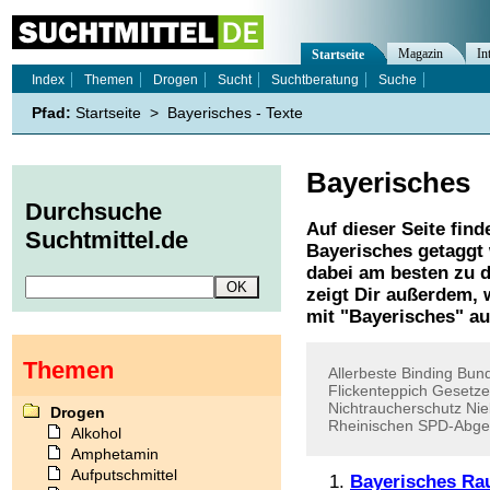
Magazin
In
Startseite
Index
Themen
Drogen
Sucht
Suchtberatung
Suche
Pfad:
Startseite
>
Bayerisches - Texte
Bayerisches
Durchsuche
Auf dieser Seite find
Suchtmittel.de
Bayerisches
getaggt 
dabei am besten zu d
zeigt Dir außerdem,
mit "
Bayerisches
" au
Themen
Allerbeste
Binding
Bund
Flickenteppich
Gesetze
Nichtraucherschutz
Nie
Drogen
Rheinischen
SPD-Abge
Alkohol
Amphetamin
Aufputschmittel
Bayerisches Rau