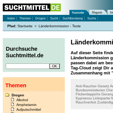
Magazin
In
Startseite
Index
Themen
Drogen
Sucht
Suchtberatung
Suche
Pfad:
Startseite
>
Länderkommission - Texte
Länderkommi
Durchsuche
Auf dieser Seite find
Suchtmittel.de
Länderkommission
g
passen dabei am best
Tag-Cloud zeigt Dir 
Zusammenhang mit 
Themen
Anti-Raucher-Gesetz
A
Bundesministerien
Che
Flickenteppichs
Gerang
Drogen
Kyprianou
Linkspartei
Alkohol
Rauchverbot
Zuständig
Amphetamin
Aufputschmittel