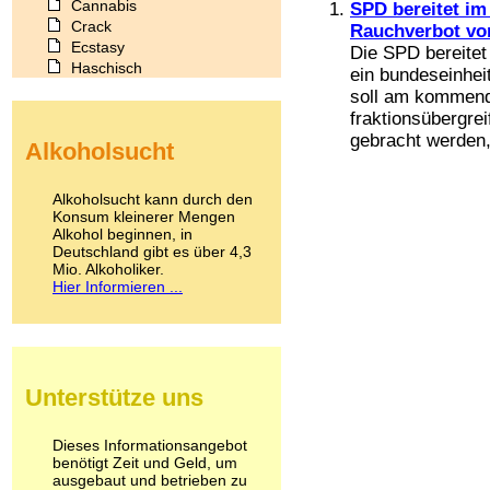
Cannabis
SPD bereitet im
Crack
Rauchverbot vo
Ecstasy
Die SPD bereitet
Haschisch
ein bundeseinhei
Heroin
soll am kommende
Ibogain
fraktionsübergre
Koffein
gebracht werden, 
Alkoholsucht
Kokain
Lachgas
LSD
Alkoholsucht kann durch den
Marihuana
Konsum kleinerer Mengen
Alkohol beginnen, in
Medikamente
Deutschland gibt es über 4,3
Meskalin
Mio. Alkoholiker.
Metamphetamin
Hier Informieren ...
Methadon
Morphin
Muskatnuss
Nikotin
Opium
Unterstütze uns
Pilze
Poppers
Psychopharmaka
Dieses Informationsangebot
benötigt Zeit und Geld, um
Schlafmittel
ausgebaut und betrieben zu
Schmerzmittel