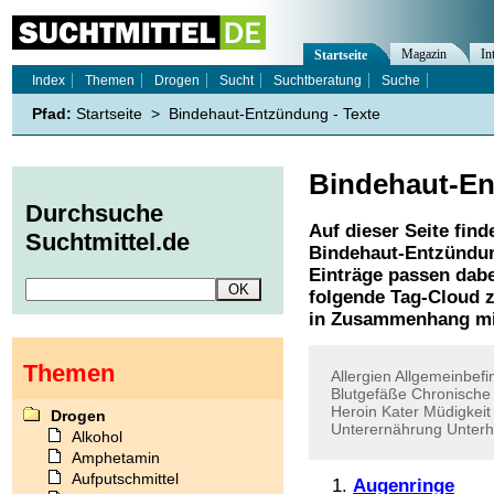
Magazin
In
Startseite
Index
Themen
Drogen
Sucht
Suchtberatung
Suche
Pfad:
Startseite
>
Bindehaut-Entzündung - Texte
Bindehaut-E
Durchsuche
Auf dieser Seite find
Suchtmittel.de
Bindehaut-Entzündu
Einträge passen dabe
folgende Tag-Cloud z
in Zusammenhang mi
Themen
Allergien
Allgemeinbefi
Blutgefäße
Chronische
Heroin
Kater
Müdigkeit
Drogen
Unterernährung
Unterh
Alkohol
Amphetamin
Aufputschmittel
Augenringe