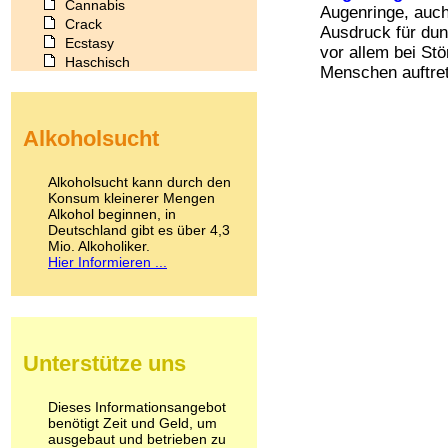
Cannabis
Augenringe, auch
Crack
Ausdruck für dun
Ecstasy
vor allem bei St
Haschisch
Menschen auftrete
Heroin
Ibogain
Koffein
Alkoholsucht
Kokain
Lachgas
LSD
Alkoholsucht kann durch den
Marihuana
Konsum kleinerer Mengen
Alkohol beginnen, in
Medikamente
Deutschland gibt es über 4,3
Meskalin
Mio. Alkoholiker.
Metamphetamin
Hier Informieren ...
Methadon
Morphin
Muskatnuss
Nikotin
Opium
Unterstütze uns
Pilze
Poppers
Psychopharmaka
Dieses Informationsangebot
benötigt Zeit und Geld, um
Schlafmittel
ausgebaut und betrieben zu
Schmerzmittel