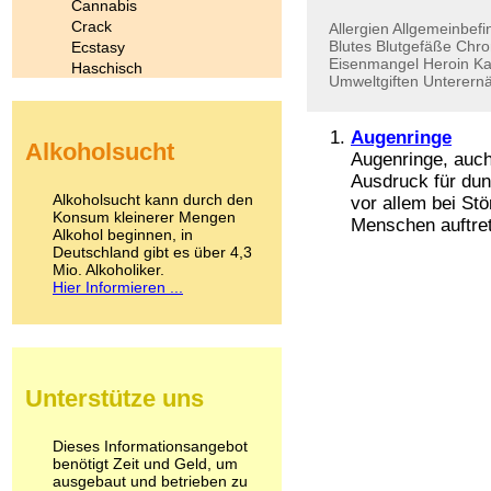
Cannabis
Crack
Allergien
Allgemeinbefi
Blutes
Blutgefäße
Chro
Ecstasy
Eisenmangel
Heroin
Ka
Haschisch
Umweltgiften
Unterern
Heroin
Ibogain
Koffein
Augenringe
Alkoholsucht
Kokain
Augenringe, auch
Lachgas
Ausdruck für dun
LSD
Alkoholsucht kann durch den
vor allem bei St
Marihuana
Konsum kleinerer Mengen
Menschen auftrete
Alkohol beginnen, in
Medikamente
Deutschland gibt es über 4,3
Meskalin
Mio. Alkoholiker.
Metamphetamin
Hier Informieren ...
Methadon
Morphin
Muskatnuss
Nikotin
Opium
Unterstütze uns
Pilze
Poppers
Psychopharmaka
Dieses Informationsangebot
benötigt Zeit und Geld, um
Schlafmittel
ausgebaut und betrieben zu
Schmerzmittel