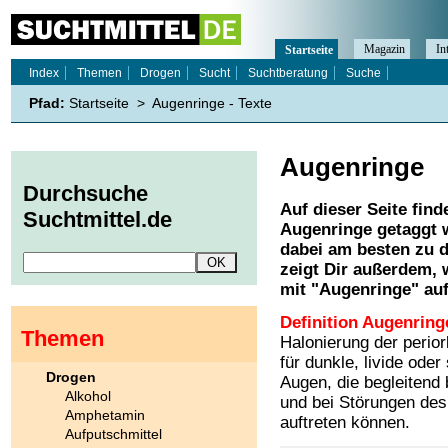
Magazin
In
Startseite
Index
Themen
Drogen
Sucht
Suchtberatung
Suche
Pfad:
Startseite
>
Augenringe - Texte
Augenringe
Durchsuche
Auf dieser Seite find
Suchtmittel.de
Augenringe
getaggt 
dabei am besten zu d
zeigt Dir außerdem,
mit "
Augenringe
" au
Definition Augenring
Themen
Halonierung der perior
für dunkle, livide ode
Drogen
Augen, die begleitend
Alkohol
und bei Störungen de
Amphetamin
auftreten können.
Aufputschmittel