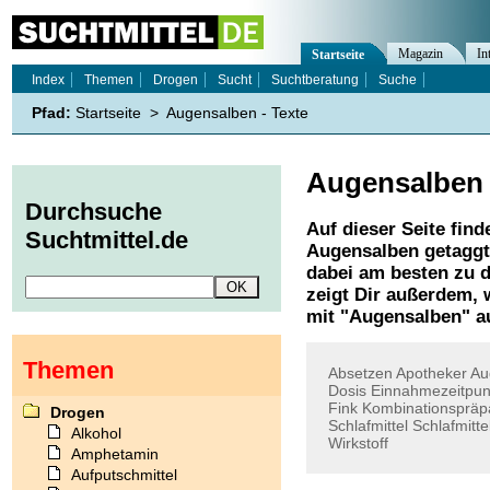
Magazin
In
Startseite
Index
Themen
Drogen
Sucht
Suchtberatung
Suche
Pfad:
Startseite
>
Augensalben - Texte
Augensalben
Durchsuche
Auf dieser Seite find
Suchtmittel.de
Augensalben
getaggt
dabei am besten zu d
zeigt Dir außerdem,
mit "
Augensalben
" a
Themen
Absetzen
Apotheker
Au
Dosis
Einnahmezeitpun
Fink
Kombinationspräp
Drogen
Schlafmittel
Schlafmitte
Alkohol
Wirkstoff
Amphetamin
Aufputschmittel