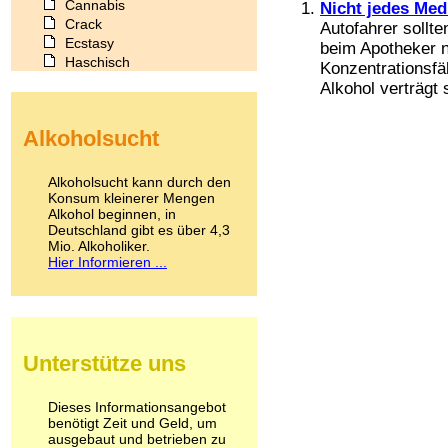
Cannabis
Nicht jedes Med
Crack
Autofahrer sollt
Ecstasy
beim Apotheker n
Haschisch
Konzentrationsfä
Heroin
Alkohol verträgt 
Ibogain
Koffein
Alkoholsucht
Kokain
Lachgas
LSD
Alkoholsucht kann durch den
Marihuana
Konsum kleinerer Mengen
Alkohol beginnen, in
Medikamente
Deutschland gibt es über 4,3
Meskalin
Mio. Alkoholiker.
Metamphetamin
Hier Informieren ...
Methadon
Morphin
Muskatnuss
Nikotin
Opium
Unterstütze uns
Pilze
Poppers
Psychopharmaka
Dieses Informationsangebot
benötigt Zeit und Geld, um
Schlafmittel
ausgebaut und betrieben zu
Schmerzmittel