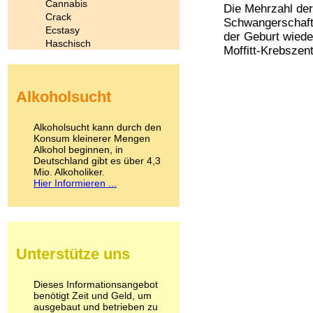
Cannabis
Die Mehrzahl der
Crack
Schwangerschaft 
Ecstasy
der Geburt wiede
Haschisch
Moffitt-Krebszen
Heroin
Ibogain
Koffein
Alkoholsucht
Kokain
Lachgas
LSD
Alkoholsucht kann durch den
Marihuana
Konsum kleinerer Mengen
Alkohol beginnen, in
Medikamente
Deutschland gibt es über 4,3
Meskalin
Mio. Alkoholiker.
Metamphetamin
Hier Informieren ...
Methadon
Morphin
Muskatnuss
Nikotin
Opium
Unterstütze uns
Pilze
Poppers
Psychopharmaka
Dieses Informationsangebot
benötigt Zeit und Geld, um
Schlafmittel
ausgebaut und betrieben zu
Schmerzmittel