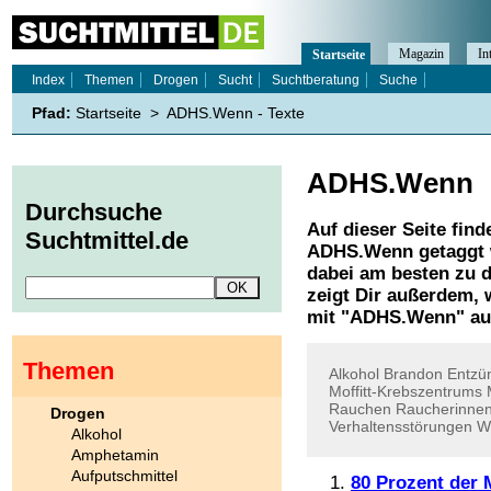
Magazin
In
Startseite
Index
Themen
Drogen
Sucht
Suchtberatung
Suche
Pfad:
Startseite
>
ADHS.Wenn - Texte
ADHS.Wenn
Durchsuche
Auf dieser Seite find
Suchtmittel.de
ADHS.Wenn
getaggt 
dabei am besten zu d
zeigt Dir außerdem,
mit "
ADHS.Wenn
" au
Themen
Alkohol
Brandon
Entzü
Moffitt-Krebszentrums
Rauchen
Raucherinne
Drogen
Verhaltensstörungen
W
Alkohol
Amphetamin
Aufputschmittel
80 Prozent der 