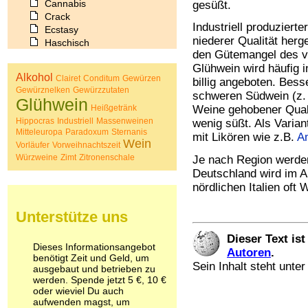
Cannabis
gesüßt.
Crack
Industriell produzier
Ecstasy
niederer Qualität herg
Haschisch
den Gütemangel des v
Heroin
Glühwein wird häufig 
Ibogain
Alkohol
Clairet
Conditum
Gewürzen
billig angeboten. Bes
Koffein
Gewürznelken
Gewürzzutaten
Kokain
schweren Südwein (z.
Glühwein
Lachgas
Heißgetränk
Weine gehobener Quali
LSD
Hippocras
Industriell
Massenweinen
wenig süßt. Als Varian
Mitteleuropa
Paradoxum
Sternanis
Marihuana
mit Likören wie z.B.
A
Wein
Vorläufer
Vorweihnachtszeit
Medikamente
Würzweine
Zimt
Zitronenschale
Je nach Region werden
Meskalin
Deutschland wird im 
Metamphetamin
Methadon
nördlichen Italien oft
Morphin
Muskatnuss
Unterstütze uns
Nikotin
Dieser Text is
Opium
Dieses Informationsangebot
Pilze
Autoren
.
benötigt Zeit und Geld, um
Poppers
Sein Inhalt steht unte
ausgebaut und betrieben zu
Psychopharmaka
werden. Spende jetzt 5 €, 10 €
oder wieviel Du auch
Schlafmittel
aufwenden magst, um
Schmerzmittel