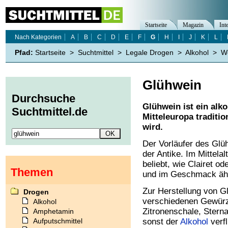
Startseite
Magazin
Int
Nach Kategorien
A
B
C
D
E
F
G
H
I
J
K
L
Pfad:
Startseite
>
Suchtmittel
>
Legale Drogen
>
Alkohol
>
W
Glühwein
Durchsuche
Glühwein ist ein alko
Suchtmittel.de
Mitteleuropa traditio
wird.
Der Vorläufer des Glü
der Antike. Im Mittela
beliebt, wie Clairet o
Themen
und im Geschmack ähn
Zur Herstellung von G
Drogen
verschiedenen Gewürz
Alkohol
Zitronenschale, Sterna
Amphetamin
Aufputschmittel
sonst der
Alkohol
verf