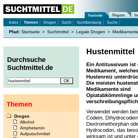
Magazin
In
Startseite
Index
Themen
Drogen
Sucht
Suchtberatung
Suche
Pfad:
Startseite
>
Suchtmittel
>
Legale Drogen
>
Medikament
Hustenmittel
Durchsuche
Ein Antitussivum ist 
Suchtmittel.de
Medikament, welche
Hustenreiz unterdrü
Die meisten hustenst
Medikamente sind
Opiatabkömmlinge u
verschreibungspflich
Themen
Verwendet werden bei
Drogen
Codein, Dihydrocodein
Alkohol
Dextromethorphan ode
Amphetamin
Hydrocodon, das beso
Aufputschmittel
wirksam ist und unter