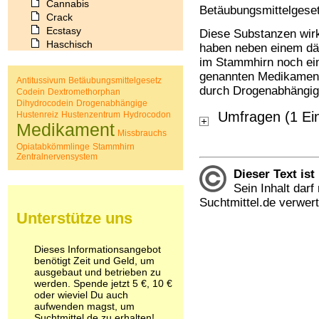
Cannabis
Betäubungsmittelgesetz
Crack
Ecstasy
Diese Substanzen wir
Haschisch
haben neben einem dä
Heroin
im Stammhirn noch ein
Ibogain
genannten Medikament
Antitussivum
Betäubungsmittelgesetz
Koffein
durch Drogenabhängig
Codein
Dextromethorphan
Kokain
Dihydrocodein
Drogenabhängige
Lachgas
Umfragen (1 Ei
Hustenreiz
Hustenzentrum
Hydrocodon
Medikament
LSD
Missbrauchs
Marihuana
Opiatabkömmlinge
Stammhirn
Medikamente
Zentralnervensystem
Meskalin
Dieser Text ist
Metamphetamin
Sein Inhalt dar
Methadon
Suchtmittel.de verwer
Morphin
Unterstütze uns
Muskatnuss
Nikotin
Opium
Dieses Informationsangebot
benötigt Zeit und Geld, um
Pilze
ausgebaut und betrieben zu
Poppers
werden. Spende jetzt 5 €, 10 €
Psychopharmaka
oder wieviel Du auch
Schlafmittel
aufwenden magst, um
Schmerzmittel
Suchtmittel.de zu erhalten!