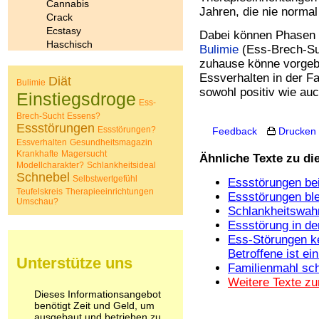
Cannabis
Jahren, die nie norma
Crack
Ecstasy
Dabei können Phasen
Haschisch
Bulimie
(Ess-Brech-Suc
Heroin
zuhause könne vorgeb
Ibogain
Essverhalten in der F
Diät
Bulimie
Koffein
sowohl positiv wie auc
Einstiegsdroge
Kokain
Ess-
Lachgas
Brech-Sucht
Essens?
LSD
Essstörungen
Essstörungen?
Feedback
Drucken
Marihuana
Essverhalten
Gesundheitsmagazin
Medikamente
Krankhafte
Magersucht
Ähnliche Texte zu d
Modellcharakter?
Meskalin
Schlankheitsideal
Schnebel
Metamphetamin
Selbstwertgefühl
Essstörungen be
Teufelskreis
Therapieeinrichtungen
Methadon
Essstörungen ble
Umschau?
Morphin
Schlankheitswahn
Muskatnuss
Essstörung in de
Nikotin
Ess-Störungen ke
Opium
Betroffene ist ei
Unterstütze uns
Pilze
Familienmahl sch
Poppers
Weitere Texte z
Psychopharmaka
Dieses Informationsangebot
Schlafmittel
benötigt Zeit und Geld, um
Schmerzmittel
ausgebaut und betrieben zu