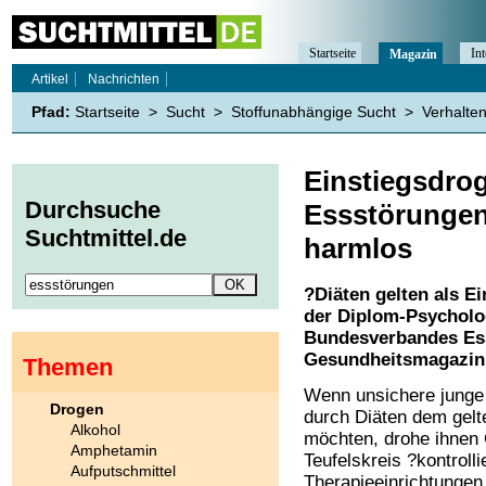
Startseite
Int
Magazin
Artikel
Nachrichten
Pfad:
Startseite
>
Sucht
>
Stoffunabhängige Sucht
>
Verhalte
Einstiegsdrog
Durchsuche
Essstörungen
Suchtmittel.de
harmlos
?Diäten gelten als E
der Diplom-Psycholo
Bundesverbandes Ess
Gesundheitsmagazin
Themen
Wenn unsichere junge
Drogen
durch Diäten dem gelt
Alkohol
möchten, drohe ihnen 
Amphetamin
Teufelskreis ?kontrol
Aufputschmittel
Therapieeinrichtungen