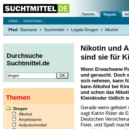
Startseite
Int
Magazin
Artikel
Nachrichten
Pfad:
Startseite
>
Suchtmittel
>
Legale Drogen
>
Alkohol
Nikotin und A
Durchsuche
sind sie für 
Suchtmittel.de
Wenn Erwachsene Part
und geraucht. Doch 
sich nehmen, kann fü
kann Alkohol bei Kin
und schon das Nikoti
Themen
Kleinkinder tödlich s
Gerade wenn gefeiert 
Drogen
sagt Katrin Rüter de
Alkohol
Deutschen Versicherun
Amphetamin
Feier, und Spaß macht
Aufputschmittel