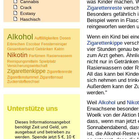
was Kinder machen. We
Cannabis
Crack
Zigarettenreste
verschl
Ecstasy
Besonders gefährlich 
Haschisch
Beispiel wenn in Fla
Heroin
reingeworfen werden u
Ibogain
Alkohol
Wenn ein Kind bei eine
Koffein
Auffälligkeiten
Dosen
Zigarettenkippe
versch
Kokain
Erbrechen
Escobar
Fensterreiniger
Lachgas
vier Stunden genau beo
Gesamtverband
Getränken
Katrin
Nikotin
LSD
zum Arzt gehen. Ähnlic
Parfümen
Rasierwassern
Marihuana
nicht nur in Getränken
Reinigungsmitteln
Spielplatz
Versicherungswirtschaft
Medikamente
Rasierwassern oder Re
Zigarettenkippe
Zigarettenreste
Meskalin
All das kann bei Kind
Zigarettenstummel
Zigarettensud
Metamphetamin
sich nehmen und trink
Zuckerstoffwechsel
Methadon
Außerdem kann der Zu
Morphin
werden."
Muskatnuss
Nikotin
Weil
Alkohol
und
Nikot
Unterstütze uns
Opium
Erwachsene besonders
Pilze
Woelk von der Aktion 
Poppers
dass, wenn man jetzt 
Dieses Informationsangebot
Psychopharmaka
benötigt Zeit und Geld, um
Sonnabendabend, das
Schlafmittel
ausgebaut und betrieben zu
ist, die Alkohol-Reste
werden. Spende jetzt 5 €, 10 €
Schmerzmittel