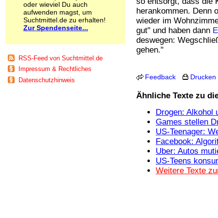
so entsorgt, dass die
oder wieviel Du auch
Schnüffelstoffe
herankommen. Denn oft
aufwenden magst, um
Spice
Suchtmittel.de zu erhalten!
wieder im Wohnzimmer
Sucht / Süchte
Zur Spendenseite...
gut" und haben dann
E
Alkoholsucht
deswegen: Wegschließ
Arbeitssucht
gehen."
Co-Abhängigkeit
RSS-Feed von Suchtmittel.de
Computersucht
Impressum & Rechtliches
Ess-Brechsucht
Feedback
Drucken
Datenschutzhinweis
Essstörungen
Fernsehsucht
Ähnliche Texte zu d
Fresssucht
Internetsucht
Drogen: Alkohol
Kaufsucht
Games stellen Dr
Koffeinsucht
US-Teenager: Wen
Magersucht
Facebook: Algor
Mediensucht
Uber: Autos muti
Medikamentensucht
US-Teens konsum
Nikotinsucht
Weitere Texte z
Pornografiesucht
Sammelsucht
Sexsucht
Spielsucht
Medien