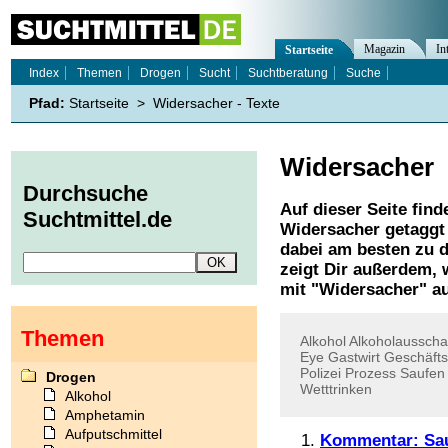
Magazin
In
Startseite
Index
Themen
Drogen
Sucht
Suchtberatung
Suche
Pfad:
Startseite
>
Widersacher - Texte
Widersacher
Durchsuche
Auf dieser Seite find
Suchtmittel.de
Widersacher
getaggt 
dabei am besten zu d
zeigt Dir außerdem,
mit "
Widersacher
" a
Themen
Alkohol
Alkoholaussch
Eye
Gastwirt
Geschäfts
Polizei
Prozess
Saufen
Drogen
Wetttrinken
Alkohol
Amphetamin
Aufputschmittel
Kommentar: Sau