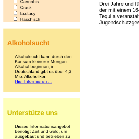
Cannabis
Drei Jahre und f
Crack
der mit einem 16-
Ecstasy
Tequila veransta
Haschisch
Jugendschutzgeset
Heroin
Ibogain
Koffein
Alkoholsucht
Kokain
Lachgas
LSD
Alkoholsucht kann durch den
Marihuana
Konsum kleinerer Mengen
Alkohol beginnen, in
Medikamente
Deutschland gibt es über 4,3
Meskalin
Mio. Alkoholiker.
Metamphetamin
Hier Informieren ...
Methadon
Morphin
Muskatnuss
Nikotin
Opium
Unterstütze uns
Pilze
Poppers
Psychopharmaka
Dieses Informationsangebot
benötigt Zeit und Geld, um
Schlafmittel
ausgebaut und betrieben zu
Schmerzmittel