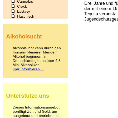
Cannabis
Drei Jahre und f
Crack
der mit einem 16-
Ecstasy
Tequila veransta
Haschisch
Jugendschutzgeset
Heroin
Ibogain
Koffein
Alkoholsucht
Kokain
Lachgas
LSD
Alkoholsucht kann durch den
Marihuana
Konsum kleinerer Mengen
Alkohol beginnen, in
Medikamente
Deutschland gibt es über 4,3
Meskalin
Mio. Alkoholiker.
Metamphetamin
Hier Informieren ...
Methadon
Morphin
Muskatnuss
Nikotin
Opium
Unterstütze uns
Pilze
Poppers
Psychopharmaka
Dieses Informationsangebot
benötigt Zeit und Geld, um
Schlafmittel
ausgebaut und betrieben zu
Schmerzmittel