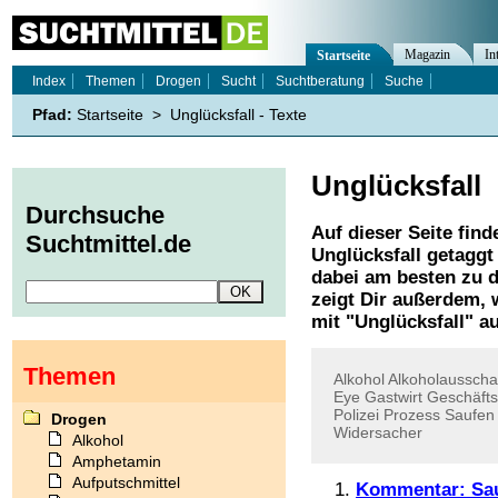
Magazin
In
Startseite
Index
Themen
Drogen
Sucht
Suchtberatung
Suche
Pfad:
Startseite
>
Unglücksfall - Texte
Unglücksfall
Durchsuche
Auf dieser Seite find
Suchtmittel.de
Unglücksfall
getaggt 
dabei am besten zu d
zeigt Dir außerdem,
mit "
Unglücksfall
" a
Themen
Alkohol
Alkoholaussch
Eye
Gastwirt
Geschäfts
Polizei
Prozess
Saufen
Drogen
Widersacher
Alkohol
Amphetamin
Aufputschmittel
Kommentar: Sau