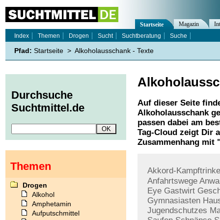
Magazin
In
Startseite
Index
Themen
Drogen
Sucht
Suchtberatung
Suche
Pfad:
Startseite
>
Alkoholausschank - Texte
Alkoholauss
Durchsuche
Auf dieser Seite find
Suchtmittel.de
Alkoholausschank
ge
passen dabei am best
Tag-Cloud zeigt Dir 
Zusammenhang mit 
Themen
Akkord-Kampftrink
Anfahrtswege
Anwa
Drogen
Eye
Gastwirt
Gesch
Alkohol
Gymnasiasten
Haus
Amphetamin
Jugendschutzes
Ma
Aufputschmittel