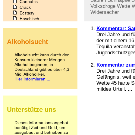
Saufen
Schnäpse
S
Cannabis
Volksdroge
Wette
W
Crack
Widersacher
Ecstasy
Haschisch
Heroin
Kommentar: Sau
Ibogain
Drei Jahre und f
Koffein
der mit einem 16-
Alkoholsucht
Kokain
Tequila veransta
Lachgas
Jugendschutzgeset
LSD
Alkoholsucht kann durch den
Marihuana
Konsum kleinerer Mengen
Alkohol beginnen, in
Medikamente
Kommentar zum 
Deutschland gibt es über 4,3
Meskalin
Drei Jahre und fü
Mio. Alkoholiker.
Metamphetamin
Gefängnis, weil e
Hier Informieren ...
Methadon
Wette 45 harte S
Morphin
mildes Urteil, ...
Muskatnuss
Nikotin
Opium
Unterstütze uns
Pilze
Poppers
Psychopharmaka
Dieses Informationsangebot
benötigt Zeit und Geld, um
Schlafmittel
ausgebaut und betrieben zu
Schmerzmittel