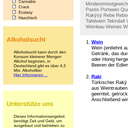
Cannabis
Mindestmostgewich
Crack
Pastis
Portwein
Qua
Ecstasy
Rakýsý
Rebe
Rebs
Haschisch
Tafelwein
Tekirdað
Heroin
Weinbau
Weines
We
Ibogain
Koffein
Alkoholsucht
Kokain
Wein
Lachgas
Wein (entlehnt au
LSD
Alkoholsucht kann durch den
Getränk, das dur
Marihuana
Konsum kleinerer Mengen
oder Honig herge
Alkohol beginnen, in
Medikamente
Beeren der Edlen 
Deutschland gibt es über 4,3
Meskalin
Mio. Alkoholiker.
Metamphetamin
Hier Informieren ...
Raki
Methadon
Türkischer Raký i
Morphin
aus Weintrauben 
Muskatnuss
geerntet, getrock
Nikotin
Opium
Anschließend wird
Unterstütze uns
Pilze
Poppers
Psychopharmaka
Dieses Informationsangebot
benötigt Zeit und Geld, um
Schlafmittel
ausgebaut und betrieben zu
Schmerzmittel