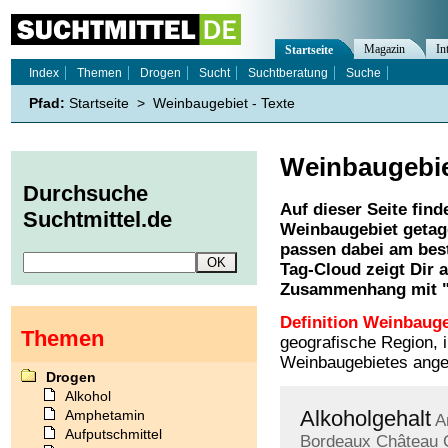
Magazin
In
Startseite
Index
Themen
Drogen
Sucht
Suchtberatung
Suche
Pfad:
Startseite
>
Weinbaugebiet - Texte
Weinbaugebi
Durchsuche
Auf dieser Seite find
Suchtmittel.de
Weinbaugebiet
getag
passen dabei am best
Tag-Cloud zeigt Dir 
Zusammenhang mit 
Definition Weinbauge
Themen
geografische Region, 
Weinbaugebietes ange
Drogen
Alkohol
Alkoholgehalt
Amphetamin
A
Aufputschmittel
Bordeaux
Château