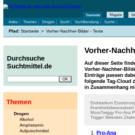
Magazin
In
Startseite
Index
Themen
Drogen
Sucht
Suchtberatung
Suche
Pfad:
Startseite
>
Vorher-Nachher-Bilder - Texte
Vorher-Nachh
Durchsuche
Auf dieser Seite find
Suchtmittel.de
Vorher-Nachher-Bild
Einträge passen dabe
folgende Tag-Cloud z
in Zusammenhang mi
Themen
Endstadium
Essstörun
Krankheitsbewusstsein
MossTwiggy
Pro-Ana
P
Drogen
Trigger
Websites
Zitat
Alkohol
Amphetamin
Aufputschmittel
Pro-Ana