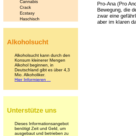
Cannabis
Pro-Ana (Pro Ano
Crack
Bewegung, die de
Ecstasy
zwar eine gefährl
Haschisch
aber im klaren d
Heroin
Ibogain
Koffein
Alkoholsucht
Kokain
Lachgas
LSD
Alkoholsucht kann durch den
Marihuana
Konsum kleinerer Mengen
Alkohol beginnen, in
Medikamente
Deutschland gibt es über 4,3
Meskalin
Mio. Alkoholiker.
Metamphetamin
Hier Informieren ...
Methadon
Morphin
Muskatnuss
Nikotin
Opium
Unterstütze uns
Pilze
Poppers
Psychopharmaka
Dieses Informationsangebot
benötigt Zeit und Geld, um
Schlafmittel
ausgebaut und betrieben zu
Schmerzmittel