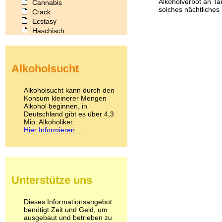
Alkoholverbot an Tan
Cannabis
solches nächtliches .
Crack
Ecstasy
Haschisch
Heroin
Ibogain
Koffein
Alkoholsucht
Kokain
Lachgas
LSD
Alkoholsucht kann durch den
Marihuana
Konsum kleinerer Mengen
Alkohol beginnen, in
Medikamente
Deutschland gibt es über 4,3
Meskalin
Mio. Alkoholiker.
Metamphetamin
Hier Informieren ...
Methadon
Morphin
Muskatnuss
Nikotin
Opium
Unterstütze uns
Pilze
Poppers
Psychopharmaka
Dieses Informationsangebot
benötigt Zeit und Geld, um
Schlafmittel
ausgebaut und betrieben zu
Schmerzmittel