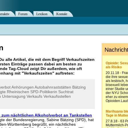
teraktiv
Forum
Lexikon
Kontakt
n
Du alle Artikel, die mit dem Begriff
Verkaufszeiten
rsten Einträge passen dabei am besten zu
ende Tag-Cloud zeigt Dir außerdem, wie oft
nhang mit "
Verkaufszeiten
" auftreten:
verbot
Anhörungen
Autobahnraststätten
Bätzing
gte
Rheinischen
SPD-Politikerin
Suchtrat
n
Untersagung
Verkaufs
Verkaufsstellen
 zum nächtlichen Alkoholverbot an Tankstellen
te der Bundesregierung, Sabine Bätzing (SPD), hat
den-Württemberg begrüßt, ein nächtliches