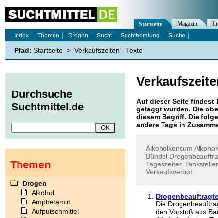
Magazin
In
Startseite
Index
Themen
Drogen
Sucht
Suchtberatung
Suche
Pfad:
Startseite
>
Verkaufszeiten - Texte
Verkaufszeite
Durchsuche
Auf dieser Seite findest 
Suchtmittel.de
getaggt wurden. Die obe
diesem Begriff. Die folg
andere Tags in Zusamme
Alkoholkonsum
Alkohol
Bündel
Drogenbeauftra
Themen
Tageszeiten
Tankstelle
Verkaufsverbot
Drogen
Alkohol
Drogenbeauftragte
Amphetamin
Die Drogenbeauftrag
Aufputschmittel
den Vorstoß aus Ba