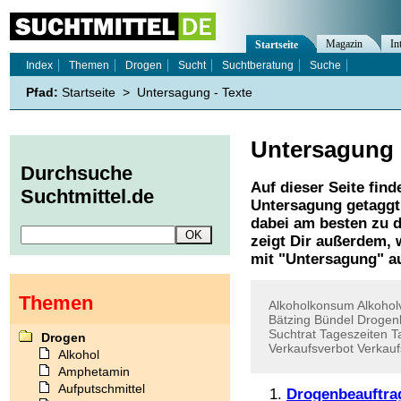
Magazin
In
Startseite
Index
Themen
Drogen
Sucht
Suchtberatung
Suche
Pfad:
Startseite
>
Untersagung - Texte
Untersagung
Durchsuche
Auf dieser Seite find
Suchtmittel.de
Untersagung
getaggt
dabei am besten zu d
zeigt Dir außerdem,
mit "
Untersagung
" a
Themen
Alkoholkonsum
Alkohol
Bätzing
Bündel
Drogen
Suchtrat
Tageszeiten
T
Drogen
Verkaufsverbot
Verkauf
Alkohol
Amphetamin
Aufputschmittel
Drogenbeauftrag