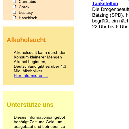
Cannabis
Tankstellen
Crack
Die Drogenbeauft
Ecstasy
Bätzing (SPD), 
Haschisch
begrüßt, ein näch
Heroin
22 Uhr bis 6 Uhr 
Ibogain
Koffein
Alkoholsucht
Kokain
Lachgas
LSD
Alkoholsucht kann durch den
Marihuana
Konsum kleinerer Mengen
Alkohol beginnen, in
Medikamente
Deutschland gibt es über 4,3
Meskalin
Mio. Alkoholiker.
Metamphetamin
Hier Informieren ...
Methadon
Morphin
Muskatnuss
Nikotin
Opium
Unterstütze uns
Pilze
Poppers
Psychopharmaka
Dieses Informationsangebot
benötigt Zeit und Geld, um
Schlafmittel
ausgebaut und betrieben zu
Schmerzmittel