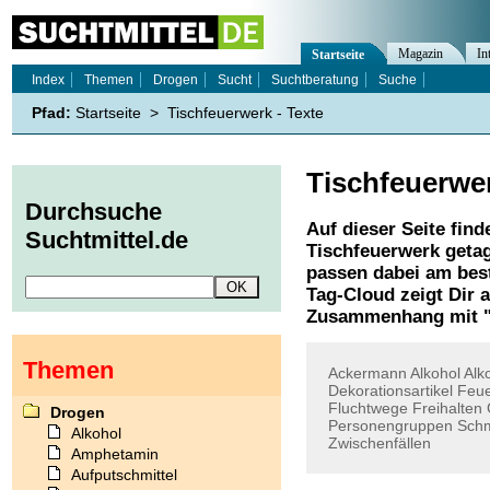
Magazin
In
Startseite
Index
Themen
Drogen
Sucht
Suchtberatung
Suche
Pfad:
Startseite
>
Tischfeuerwerk - Texte
Tischfeuerwe
Durchsuche
Auf dieser Seite find
Suchtmittel.de
Tischfeuerwerk
getag
passen dabei am best
Tag-Cloud zeigt Dir 
Zusammenhang mit 
Themen
Ackermann
Alkohol
Alk
Dekorationsartikel
Feu
Fluchtwege
Freihalten
Drogen
Personengruppen
Sch
Alkohol
Zwischenfällen
Amphetamin
Aufputschmittel