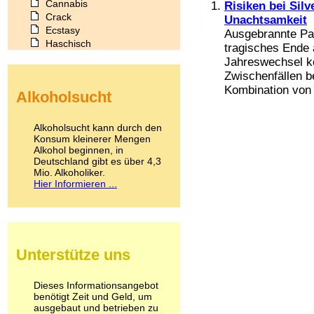
Cannabis
Risiken bei Silv
Crack
Unachtsamkeit
Ecstasy
Ausgebrannte Pa
Haschisch
tragisches Ende
Heroin
Jahreswechsel k
Ibogain
Zwischenfällen be
Koffein
Kombination von 
Alkoholsucht
Kokain
Lachgas
LSD
Alkoholsucht kann durch den
Marihuana
Konsum kleinerer Mengen
Alkohol beginnen, in
Medikamente
Deutschland gibt es über 4,3
Meskalin
Mio. Alkoholiker.
Metamphetamin
Hier Informieren ...
Methadon
Morphin
Muskatnuss
Nikotin
Opium
Unterstütze uns
Pilze
Poppers
Psychopharmaka
Dieses Informationsangebot
benötigt Zeit und Geld, um
Schlafmittel
ausgebaut und betrieben zu
Schmerzmittel