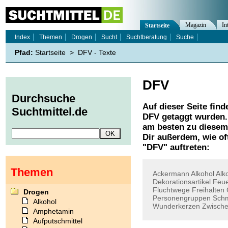
Magazin
In
Startseite
Index
Themen
Drogen
Sucht
Suchtberatung
Suche
Pfad:
Startseite
>
DFV - Texte
DFV
Durchsuche
Auf dieser Seite find
Suchtmittel.de
DFV
getaggt wurden. 
am besten zu diesem 
Dir außerdem, wie o
"
DFV
" auftreten:
Themen
Ackermann
Alkohol
Alk
Dekorationsartikel
Feu
Fluchtwege
Freihalten
Drogen
Personengruppen
Sch
Alkohol
Wunderkerzen
Zwische
Amphetamin
Aufputschmittel