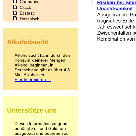
Cannabis
Risiken bei Silv
Crack
Unachtsamkeit
Ecstasy
Ausgebrannte Pa
Haschisch
tragisches Ende
Heroin
Jahreswechsel k
Ibogain
Zwischenfällen be
Koffein
Kombination von 
Alkoholsucht
Kokain
Lachgas
LSD
Alkoholsucht kann durch den
Marihuana
Konsum kleinerer Mengen
Alkohol beginnen, in
Medikamente
Deutschland gibt es über 4,3
Meskalin
Mio. Alkoholiker.
Metamphetamin
Hier Informieren ...
Methadon
Morphin
Muskatnuss
Nikotin
Opium
Unterstütze uns
Pilze
Poppers
Psychopharmaka
Dieses Informationsangebot
benötigt Zeit und Geld, um
Schlafmittel
ausgebaut und betrieben zu
Schmerzmittel